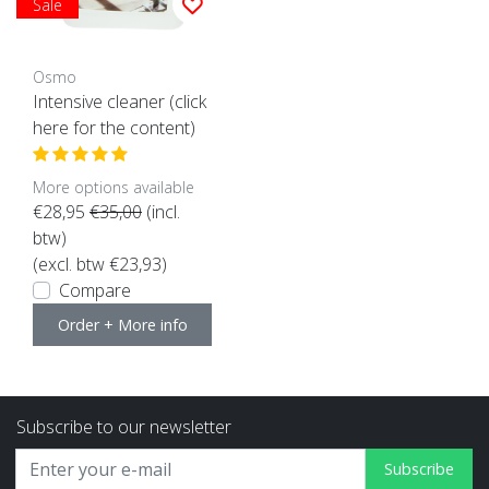
Sale
Osmo
Intensive cleaner (click
here for the content)
More options available
€28,95
€35,00
(incl.
btw)
(excl. btw €23,93)
Compare
Order + More info
Subscribe to our newsletter
Subscribe