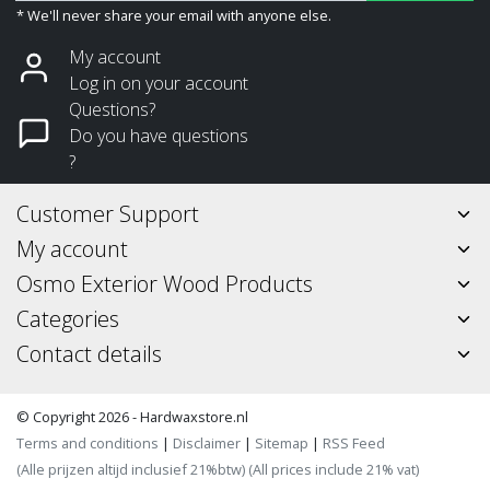
* We'll never share your email with anyone else.
My account
Log in on your account
Questions?
Do you have questions
?
Customer Support
My account
Osmo Exterior Wood Products
Categories
Contact details
© Copyright 2026 - Hardwaxstore.nl
Terms and conditions
|
Disclaimer
|
Sitemap
|
RSS Feed
(Alle prijzen altijd inclusief 21%btw) (All prices include 21% vat)