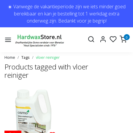
☀️ Vanwege de vakantieperiode zijn we iets minder goed
bereikbaar en kan je bestelling tot 1 werkdag extra
onderweg zijn. Bedankt voor je begrip!
0
Home
Tags
vloer reiniger
Products tagged with vloer
reiniger