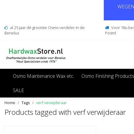
WEGENS
al 25 jaar dé grootste Osmo verdeler in de
Voor 18u be
Benelux
Postnl
Osmo Maintenance Wax etc.
Osmo Finishing Product
SALE
Home
Tags
verf verwijderaar
Products tagged with verf verwijderaar