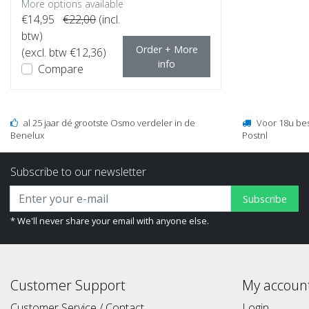
More options available
€14,95
€22,00
(incl.
btw)
Order + More
(excl. btw €12,36)
info
Compare
al 25 jaar dé grootste Osmo verdeler in de
Voor 18u be
Benelux
Postnl
Subscribe to our newsletter
Subscribe
* We'll never share your email with anyone else.
Customer Support
My accoun
Customer Service / Contact
Login