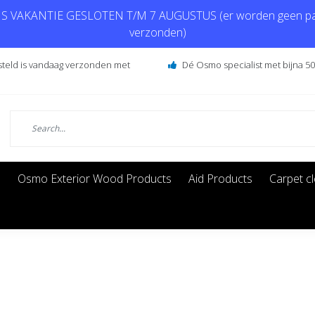
 VAKANTIE GESLOTEN T/M 7 AUGUSTUS (er worden geen pa
verzonden)
steld is vandaag verzonden met
Dé Osmo specialist met bijna 50 
s
Osmo Exterior Wood Products
Aid Products
Carpet c