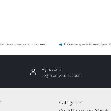
steld is vandaag verzonden met
Dé Osmo specialist met bijna 50 
My account
Log in on your account
t
Categories
Osmo Maintenance Wax etc.