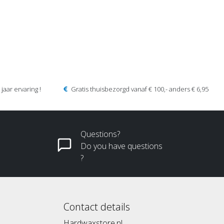
jaar ervaring !
Gratis thuisbezorgd vanaf € 100,- anders € 6,95
Questions?
Do you have questions
?
Contact details
Hardwaxstore.nl