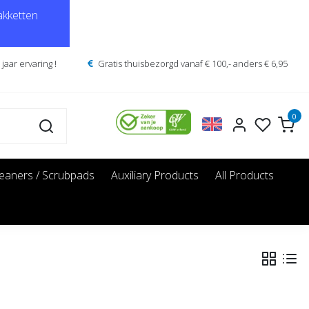
kketten
jaar ervaring !
Gratis thuisbezorgd vanaf € 100,- anders € 6,95
0
leaners / Scrubpads
Auxiliary Products
All Products