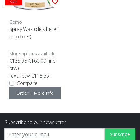
Sale
Osmo
Spray Wax (click here f
or colors)
More options available
€139,95
€160,00
(incl.
btw)
(excl. btw €115,66)
Compare
Order + More info
Subscribe to our newsletter
Subscribe