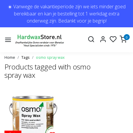
☀️ Vanwege de vakantieperiode zijn we iets minder goed
bereikbaar en kan je bestelling tot 1 werkdag extra
onderweg zijn. Bedankt voor je begrip!
0
Home
Tags
osmo spray wax
Products tagged with osmo
spray wax