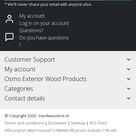
* We'll never share your email with anyone else.
My account
Log in on your account
Questions?
Do you have questions
?
Customer Support
My account
Osmo Exterior Wood Products
Categories
Contact details
© Copyright 2026 - Hardwaxstore.nl
Terms and conditions
|
Disclaimer
|
Sitemap
|
RSS Feed
(Alle prijzen altijd inclusief 21%btw) (All prices include 21% vat)