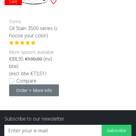
Sale
Osmo
Oil Stain 3500 series (c
hoose your color)
More options available
€88,95
€100,00
(incl.
btw)
(excl. btw €73,51)
Compare
Order + More info
Subscribe to our newsletter
Subscribe