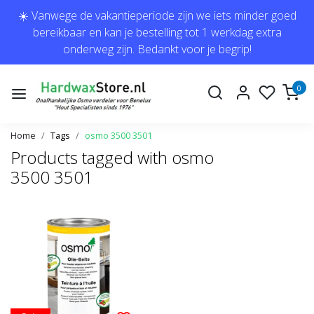
☀️ Vanwege de vakantieperiode zijn we iets minder goed
bereikbaar en kan je bestelling tot 1 werkdag extra
onderweg zijn. Bedankt voor je begrip!
0
Home
Tags
osmo 3500 3501
Products tagged with osmo
3500 3501