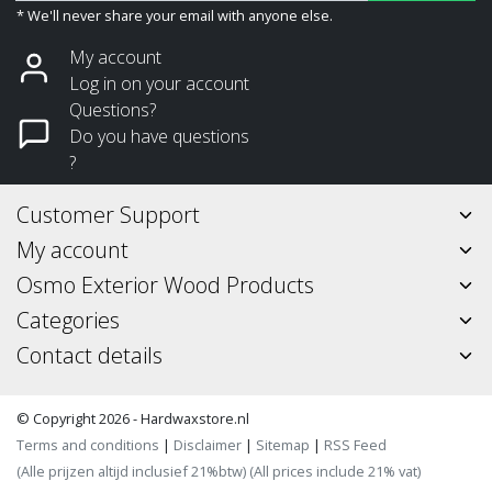
* We'll never share your email with anyone else.
My account
Log in on your account
Questions?
Do you have questions
?
Customer Support
My account
Osmo Exterior Wood Products
Categories
Contact details
© Copyright 2026 - Hardwaxstore.nl
Terms and conditions
|
Disclaimer
|
Sitemap
|
RSS Feed
(Alle prijzen altijd inclusief 21%btw) (All prices include 21% vat)