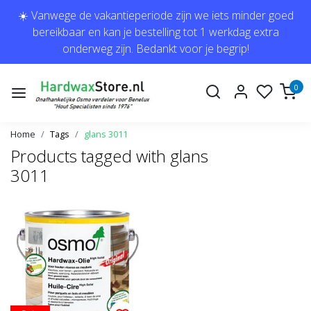
☀️ Vanwege de vakantieperiode zijn we iets minder goed
bereikbaar en kan je bestelling tot 1 werkdag extra
onderweg zijn. Bedankt voor je begrip!
0
Home
Tags
glans 3011
Products tagged with glans
3011