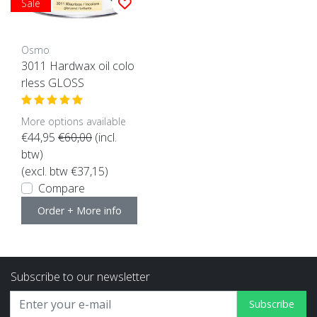
Sale
Osmo
3011 Hardwax oil colo
rless GLOSS
More options available
€44,95
€60,00
(incl.
btw)
(excl. btw €37,15)
Compare
Order + More info
Subscribe to our newsletter
Subscribe