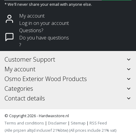
* We'll never share your email with anyone else.
My account
Log in on your account
Questions?
Do you have questions
?
Customer Support
My account
Osmo Exterior Wood Products
Categories
Contact details
© Copyright 2026 - Hardwaxstore.nl
Terms and conditions
|
Disclaimer
|
Sitemap
|
RSS Feed
(Alle prijzen altijd inclusief 21%btw) (All prices include 21% vat)