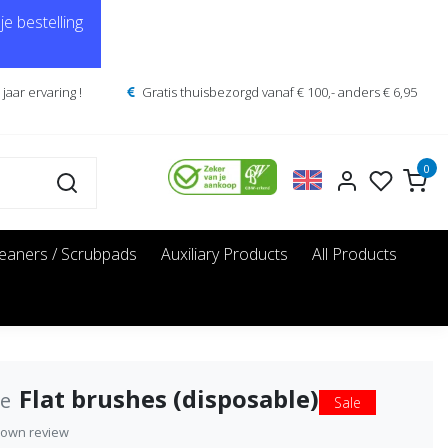
e bestelling
jaar ervaring !
Gratis thuisbezorgd vanaf € 100,- anders € 6,95
0
leaners / Scrubpads
Auxiliary Products
All Products
Flat brushes (disposable)
ne
Sale
 own review