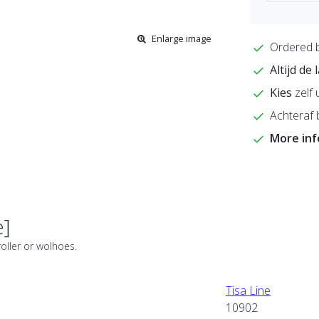
Enlarge image
Ordered 
Altijd de
Kies
zelf 
Achteraf 
More in
e]
roller or wolhoes.
Tisa Line
10902