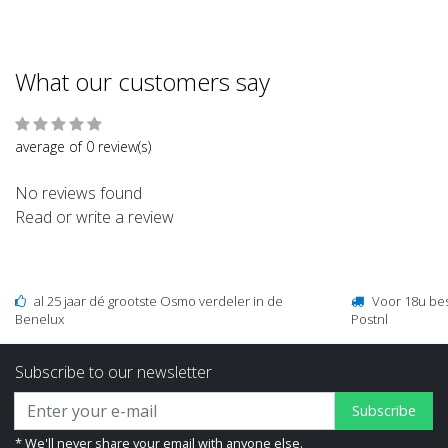
What our customers say
average of 0 review(s)
No reviews found
Read or write a review
al 25 jaar dé grootste Osmo verdeler in de
Voor 18u be
Benelux
Postnl
Subscribe to our newsletter
Subscribe
* We'll never share your email with anyone else.