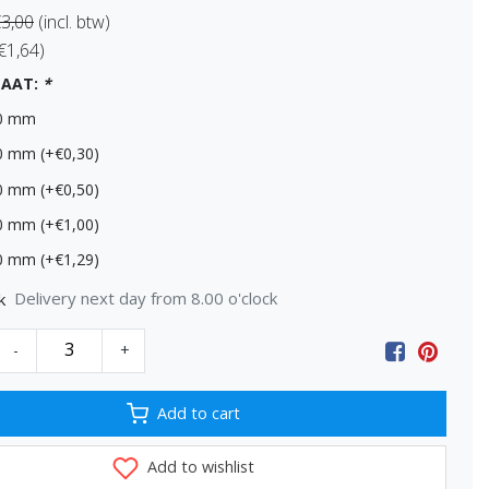
3,00
(incl. btw)
 €1,64)
MAAT:
*
30 mm
0 mm (+€0,30)
0 mm (+€0,50)
0 mm (+€1,00)
0 mm (+€1,29)
Delivery next day from 8.00 o'clock
k
-
+
Add to cart
Add to wishlist