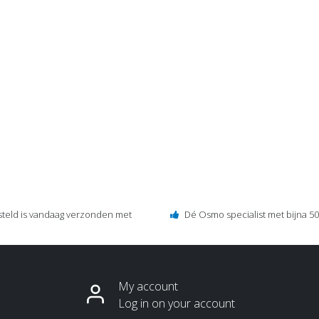
steld is vandaag verzonden met
Dé Osmo specialist met bijna 50 
My account
Log in on your account