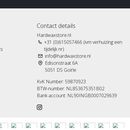
Contact details
Hardwaxstore.nl
+31 (0)615057466 (ivm verhuizing een
ts
tijdelijk nr)
info@hardwaxstore.nl
Edisonstraat 6A
5051 DS Goirle
KvK Number: 59870923
BTW-number: NL853675351B02
Bank account: NL90INGB0007029639