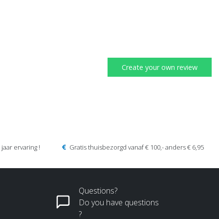
Create your own review
jaar ervaring !
Gratis thuisbezorgd vanaf € 100,- anders € 6,95
Questions?
Do you have questions
?