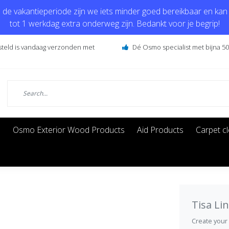
de vakantieperiode zijn we iets minder goed bereikbaar en kan j
tot 1 werkdag extra onderweg zijn. Bedankt voor je begrip!
steld is vandaag verzonden met
Dé Osmo specialist met bijna 50 
s
Osmo Exterior Wood Products
Aid Products
Carpet c
Tisa Li
Create your