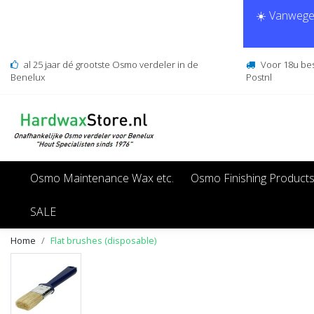
☀️ Vanwege 
al 25 jaar dé grootste Osmo verdeler in de
Voor 18u be
Benelux
Postnl
Osmo Maintenance Wax etc.
Osmo Finishing Product
SALE
Home
Flat brushes (disposable)