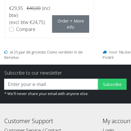
€29,95
€40,00
(incl.
btw)
Order + More
(excl. btw €24,75)
info
Compare
al 25 jaar dé grootste Osmo verdeler in de
Voor 18u be
Benelux
Postnl
Subscribe to our newsletter
Subscribe
* We'll never share your email with anyone else.
Customer Support
My accoun
Customer Service / Contact
Login