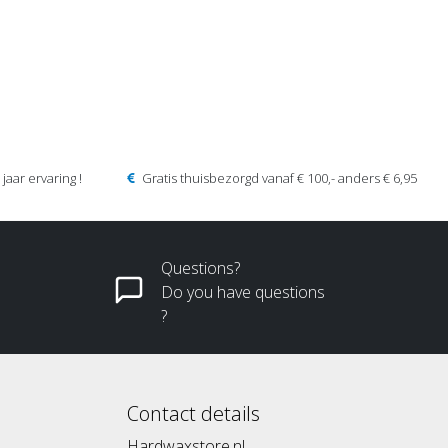
jaar ervaring !
Gratis thuisbezorgd vanaf € 100,- anders € 6,95
Questions?
Do you have questions
?
Contact details
Hardwaxstore.nl