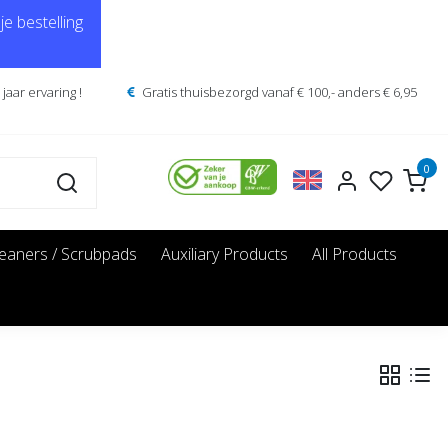
e bestelling
jaar ervaring !
Gratis thuisbezorgd vanaf € 100,- anders € 6,95
0
leaners / Scrubpads
Auxiliary Products
All Products