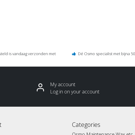
steld is vandaag verzonden met
Dé Osmo specialist met bijna 50 
My account
Log in on your account
t
Categories
Osmo Maintenance Wax etc.