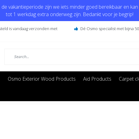
de vakantieperiode zijn we iets minder goed bereikbaar en kan j
tot 1 werkdag extra onderweg zijn. Bedankt voor je begrip!
steld is vandaag verzonden met
Dé Osmo specialist met bijna 50 
s
Osmo Exterior Wood Products
Aid Products
Carpet c