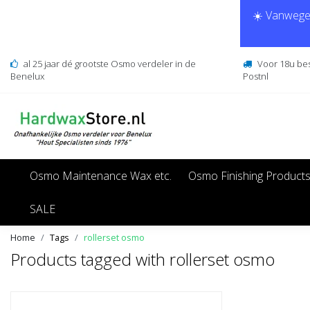
☀️ Vanwege 
al 25 jaar dé grootste Osmo verdeler in de
Voor 18u be
Benelux
Postnl
Osmo Maintenance Wax etc.
Osmo Finishing Product
SALE
Home
Tags
rollerset osmo
Products tagged with rollerset osmo