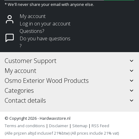
* We'll never share your email with anyone else.
My account
Log in on your account
Questions?
Do you have questions
?
Customer Support
My account
Osmo Exterior Wood Products
Categories
Contact details
© Copyright 2026 - Hardwaxstore.nl
Terms and conditions
|
Disclaimer
|
Sitemap
|
RSS Feed
(Alle prijzen altijd inclusief 21%btw) (All prices include 21% vat)