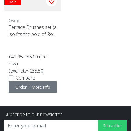
Sale
Osmo
Terrace Brushes set (a
lso fits the pole of Roll
erset)
€42,95
€55,00
(incl.
btw)
(excl. btw €35,50)
Compare
Order + More info
Subscribe to our newsletter
Subscribe