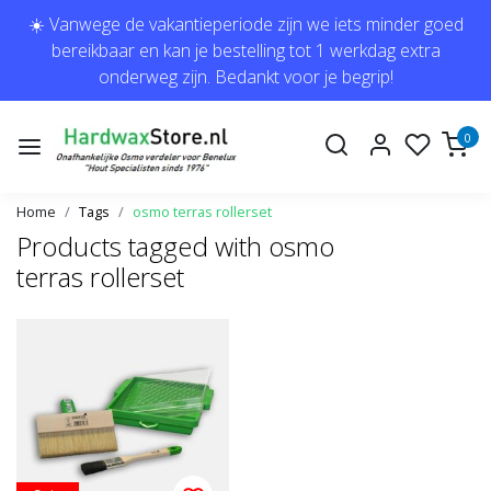
☀️ Vanwege de vakantieperiode zijn we iets minder goed
bereikbaar en kan je bestelling tot 1 werkdag extra
onderweg zijn. Bedankt voor je begrip!
0
Home
Tags
osmo terras rollerset
Products tagged with osmo
terras rollerset