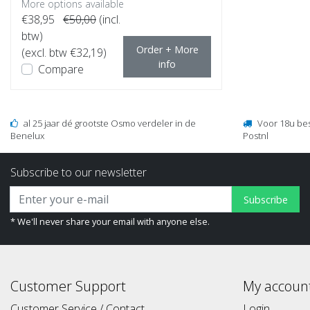
More options available
€38,95
€50,00
(incl.
btw)
Order + More
(excl. btw €32,19)
info
Compare
al 25 jaar dé grootste Osmo verdeler in de
Voor 18u be
Benelux
Postnl
Subscribe to our newsletter
Subscribe
* We'll never share your email with anyone else.
Customer Support
My accoun
Customer Service / Contact
Login