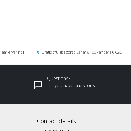
jaar ervaring !
Gratis thuisbezorgd vanaf € 100,- anders € 6,95
Questions?
Do you have questions
?
Contact details
Hardwaxstore.nl