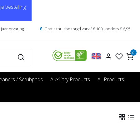
e bestelling
jaar ervaring !
Gratis thuisbezorgd vanaf € 100,- anders € 6,95
0
leaners / Scrubpads
Auxiliary Products
All Products