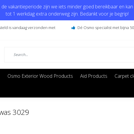
de vakantieperiode zijn we iets minder goed bereikbaar en kan j
tot 1 werkdag extra onderweg zijn. Bedankt voor je begrip!
steld is vandaag verzonden met
Dé Osmo specialist met bijna 50 
s
Osmo Exterior Wood Products
Aid Products
Carpet c
swas 3029