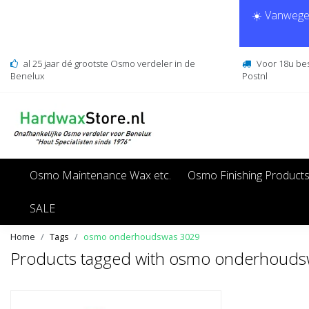
☀️ Vanwege 
al 25 jaar dé grootste Osmo verdeler in de
Voor 18u be
Benelux
Postnl
Osmo Maintenance Wax etc.
Osmo Finishing Product
SALE
Home
Tags
osmo onderhoudswas 3029
Products tagged with osmo onderhoud