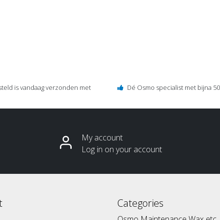
steld is vandaag verzonden met
Dé Osmo specialist met bijna 50 
My account
Log in on your account
t
Categories
Osmo Maintenance Wax etc.