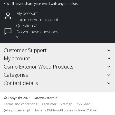
* We'll never share your email with anyone else.
My account
Log in on your account
Questions?
Do you have questions
?
Customer Support
My account
Osmo Exterior Wood Products
Categories
Contact details
© Copyright 2026 - Hardwaxstore.nl
Terms and conditions
|
Disclaimer
|
Sitemap
|
RSS Feed
(Alle prijzen altijd inclusief 21%btw) (All prices include 21% vat)