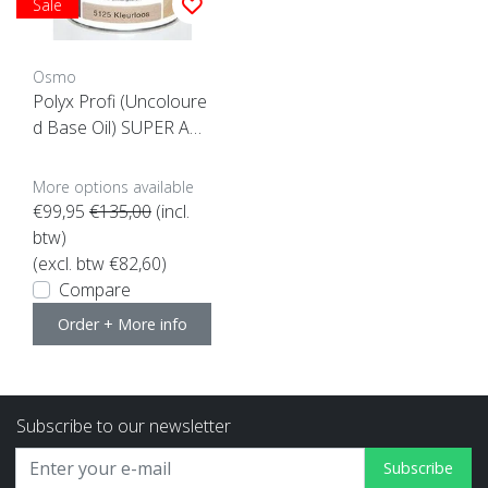
Sale
Osmo
Polyx Profi (Uncoloure
d Base Oil) SUPER ACT
ION!
More options available
€99,95
€135,00
(incl.
btw)
(excl. btw €82,60)
Compare
Order + More info
Subscribe to our newsletter
Subscribe