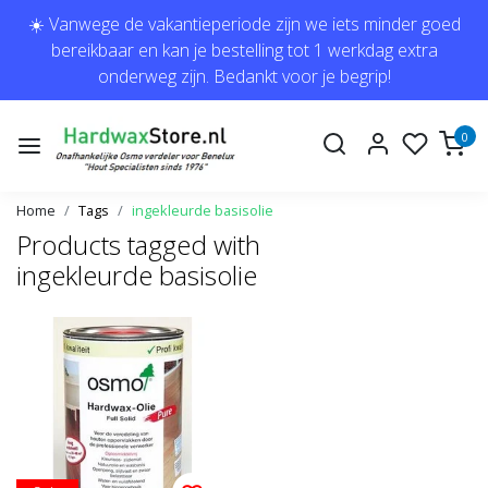
☀️ Vanwege de vakantieperiode zijn we iets minder goed
bereikbaar en kan je bestelling tot 1 werkdag extra
onderweg zijn. Bedankt voor je begrip!
0
Home
Tags
ingekleurde basisolie
Products tagged with
ingekleurde basisolie