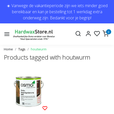
☀️ Vanwege de vakantieperiode zijn we iets minder goed
bereikbaar en kan je bestelling tot 1 werkdag extra
onderweg zijn. Bedankt voor je begrip!
0
Home
Tags
houtwurm
Products tagged with houtwurm