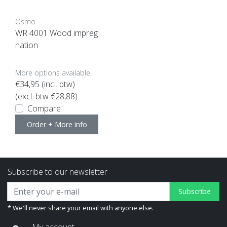
Osmo
WR 4001 Wood impreg
nation
More options available
€34,95
(incl. btw)
(excl. btw €28,88)
Compare
Order + More info
Subscribe to our newsletter
Subscribe
* We'll never share your email with anyone else.
My account