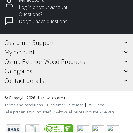
Log in on your account
Questions?
Do you have questions
?
Customer Support
My account
Osmo Exterior Wood Products
Categories
Contact details
© Copyright 2026 - Hardwaxstore.nl
Terms and conditions
|
Disclaimer
|
Sitemap
|
RSS Feed
(Alle prijzen altijd inclusief 21%btw) (All prices include 21% vat)