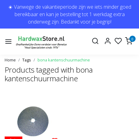
☀️ Vanwege de vakantieperiode zijn we iets minder goed
bereikbaar en kan je bestelling tot 1 werkdag extra
onderweg zijn. Bedankt voor je begrip!
0
Home
Tags
bona kantenschuurmachine
Products tagged with bona
kantenschuurmachine