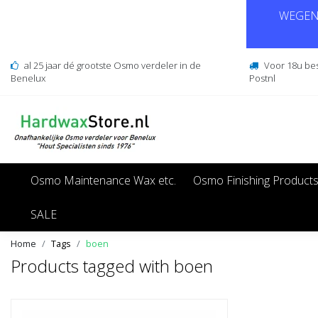
WEGENS
al 25 jaar dé grootste Osmo verdeler in de
Voor 18u be
Benelux
Postnl
Osmo Maintenance Wax etc.
Osmo Finishing Product
SALE
Home
Tags
boen
Products tagged with boen