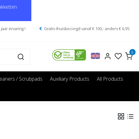
kketten
jaar ervaring !
Gratis thuisbezorgd vanaf € 100,- anders € 6,95
0
leaners / Scrubpads
Auxiliary Products
All Products