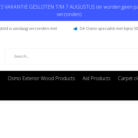
 VAKANTIE GESLOTEN T/M 7 AUGUSTUS (er worden geen pa
verzonden)
steld is vandaag verzonden met
Dé Osmo specialist met bijna 50 
s
Osmo Exterior Wood Products
Aid Products
Carpet c