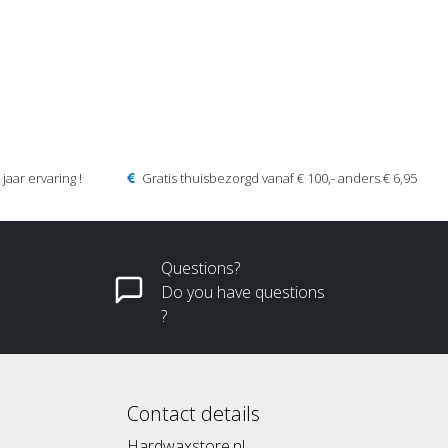
jaar ervaring !
Gratis thuisbezorgd vanaf € 100,- anders € 6,95
Questions?
Do you have questions
?
Contact details
Hardwaxstore.nl