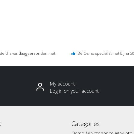
steld is vandaag verzonden met
Dé Osmo specialist met bijna 50 
My account
Log in on your account
t
Categories
Osmo Maintenance Wax etc.