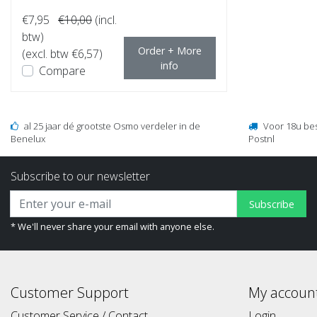
€7,95
€10,00
(incl.
btw)
Order + More
(excl. btw €6,57)
info
Compare
al 25 jaar dé grootste Osmo verdeler in de
Voor 18u be
Benelux
Postnl
Subscribe to our newsletter
Subscribe
* We'll never share your email with anyone else.
Customer Support
My accoun
Customer Service / Contact
Login