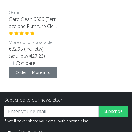
Osmo
Gard Clean 6606 (Terr
ace and Furniture Clea
ner)
More options available
€32,95
(incl. btw)
(excl. btw €27,23)
Compare
Order + More info
Subscribe to our newsletter
Subscribe
* We'll never share your email with anyone else.
My account