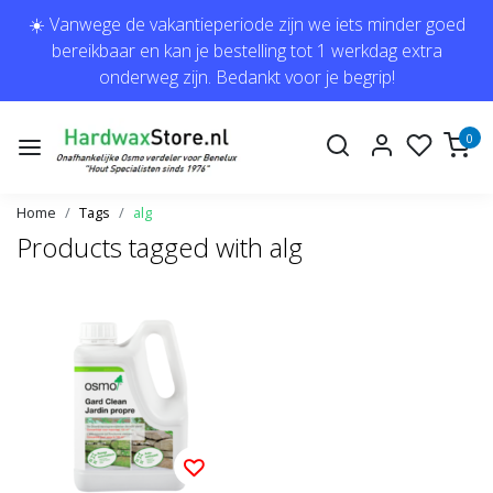
☀️ Vanwege de vakantieperiode zijn we iets minder goed
bereikbaar en kan je bestelling tot 1 werkdag extra
onderweg zijn. Bedankt voor je begrip!
0
Home
Tags
alg
Products tagged with alg