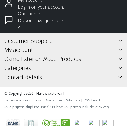
Log in on your account
Questions?
Do you have questions
?
Customer Support
My account
Osmo Exterior Wood Products
Categories
Contact details
© Copyright 2026 - Hardwaxstore.nl
Terms and conditions
|
Disclaimer
|
Sitemap
|
RSS Feed
(Alle prijzen altijd inclusief 21%btw) (All prices include 21% vat)