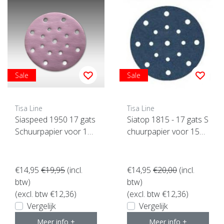
Sale
Sale
Tisa Line
Tisa Line
Siaspeed 1950 17 gats
Siatop 1815 - 17 gats S
Schuurpapier voor 150
chuurpapier voor 150
mm Rotex (kies uw kor
mm Rotex (kies uw kor
rel)
rel)
€14,95
€19,95
(incl.
€14,95
€20,00
(incl.
btw)
btw)
(excl. btw €12,36)
(excl. btw €12,36)
Vergelijk
Vergelijk
Meer info +
Meer info +