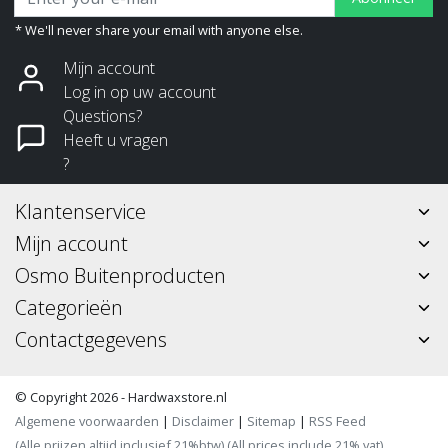
* We'll never share your email with anyone else.
Mijn account
Log in op uw account
Questions?
Heeft u vragen
?
Klantenservice
Mijn account
Osmo Buitenproducten
Categorieën
Contactgegevens
© Copyright 2026 - Hardwaxstore.nl
Algemene voorwaarden
|
Disclaimer
|
Sitemap
|
RSS Feed
(Alle prijzen altijd inclusief 21%btw) (All prices include 21% vat)