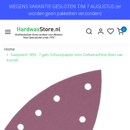
WEGENS VAKANTIE GESLOTEN T/M 7 AUGUSTUS (er
worden geen pakketten verzonden)
0
Home
Siaspeed 1950 - 7 gats Schuurpapier voor Deltamachine (kies uw
korrel)