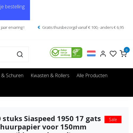
e bestelling
jaar ervaring !
Gratis thuisbezorgd vanaf € 100,- anders € 6,95
0
 & Schuren
Kwasten & Rollers
Alle Producten
 stuks Siaspeed 1950 17 gats
Sale
chuurpapier voor 150mm