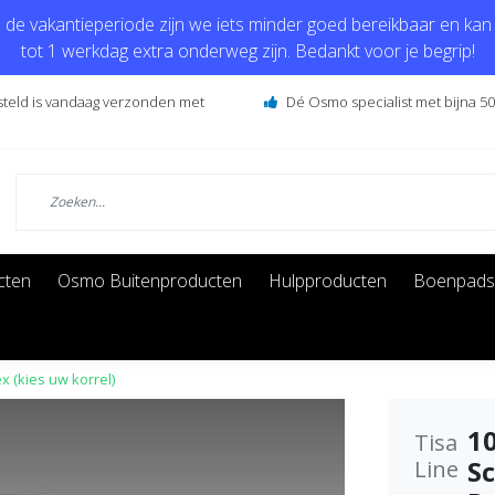
de vakantieperiode zijn we iets minder goed bereikbaar en kan j
tot 1 werkdag extra onderweg zijn. Bedankt voor je begrip!
steld is vandaag verzonden met
Dé Osmo specialist met bijna 50 
cten
Osmo Buitenproducten
Hulpproducten
Boenpads
 (kies uw korrel)
10
Tisa
S
Line