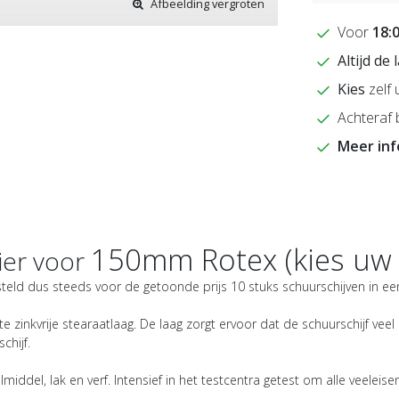
Afbeelding vergroten
Voor
18:
Altijd de
Kies
zelf 
Achteraf 
Meer in
150mm
Rotex (kies uw
ier voor
steld dus steeds voor de getoonde prijs 10 stuks schuurschijven in een
 zinkvrije stearaatlaag. De laag zorgt ervoor dat de schuurschijf veel
chijf.
iddel, lak en verf. Intensief in het testcentra getest om alle veele