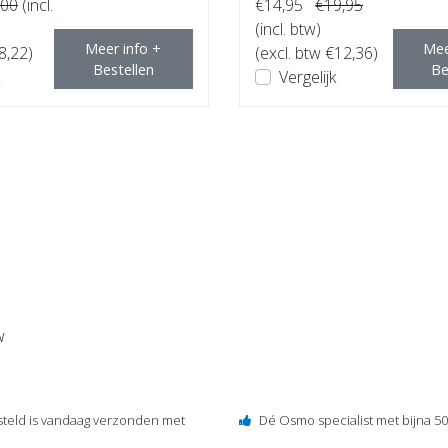
,00
(incl.
€14,95
€19,95
(incl. btw)
Meer info +
Mee
8,22)
(excl. btw €12,36)
Bestellen
Be
Vergelijk
w
steld is vandaag verzonden met
Dé Osmo specialist met bijna 50 