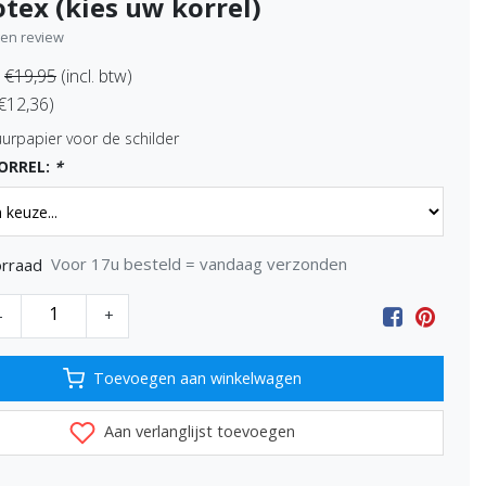
tex (kies uw korrel)
igen review
€19,95
(incl. btw)
 €12,36)
urpapier voor de schilder
KORREL:
*
Voor 17u besteld = vandaag verzonden
rraad
-
+
Toevoegen aan winkelwagen
Aan verlanglijst toevoegen