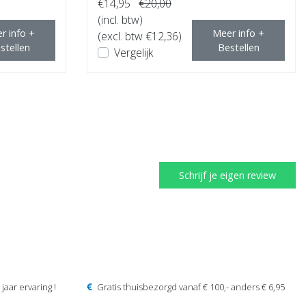
€14,95
€20,00
(incl. btw)
r info +
Meer info +
(excl. btw €12,36)
stellen
Bestellen
Vergelijk
Schrijf je eigen review
jaar ervaring !
Gratis thuisbezorgd vanaf € 100,- anders € 6,95