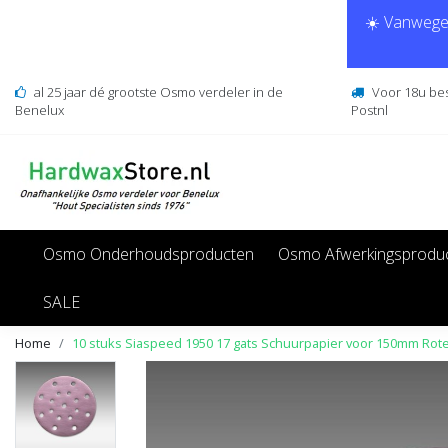
☀️ Vanwege 
al 25 jaar dé grootste Osmo verdeler in de
Voor 18u be
Benelux
Postnl
Osmo Onderhoudsproducten
Osmo Afwerkingsprodu
SALE
Home
10 stuks Siaspeed 1950 17 gats Schuurpapier voor 150mm Rotex