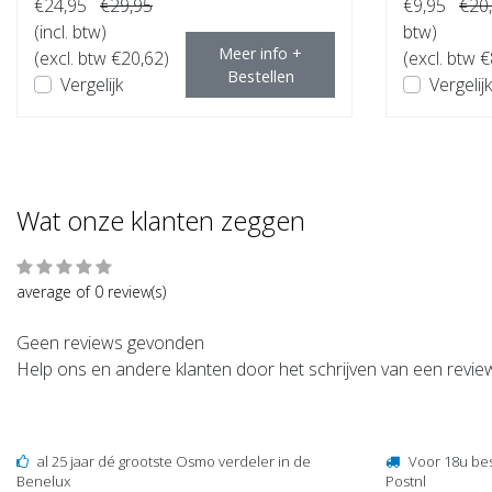
€24,95
€29,95
€9,95
€20
(incl. btw)
btw)
Meer info +
(excl. btw €20,62)
(excl. btw €
Bestellen
Vergelijk
Vergelijk
Wat onze klanten zeggen
average of 0 review(s)
Geen reviews gevonden
Help ons en andere klanten door het schrijven van een revie
al 25 jaar dé grootste Osmo verdeler in de
Voor 18u be
Benelux
Postnl