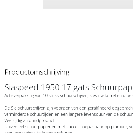
Productomschrijving
Siaspeed 1950 17 gats Schuurpap
Actieverpakking van 10 stuks schuurschijven, kies uw korrel en u be
De
Sia schuurschijven
zijn voorzien van een geraffineerd opgebrachte
verminderde schuurtijden en een langere levensduur van de schuurs
Veelzijdig allroundproduct
Universeel schuurpapier en met succes toepasbaar op plamuur, vulm
schuurmachines te kunnen schuren.