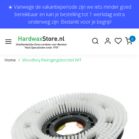
☀️ Vanwege de vakantieperiode zijn we iets minder goed
bereikbaar en kan je bestelling tot 1 werkdag extra
onderweg zijn. Bedankt voor je begrip!
0
Home
Woodboy Reinigingsborstel WIT