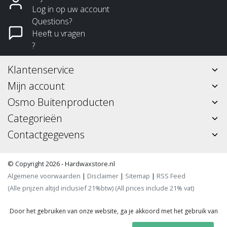
Log in op uw account
Questions?
Heeft u vragen
?
Klantenservice
Mijn account
Osmo Buitenproducten
Categorieën
Contactgegevens
© Copyright 2026 - Hardwaxstore.nl
Algemene voorwaarden
|
Disclaimer
|
Sitemap
|
RSS Feed
(Alle prijzen altijd inclusief 21%btw) (All prices include 21% vat)
Door het gebruiken van onze website, ga je akkoord met het gebruik van