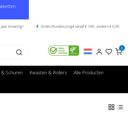
kketten
jaar ervaring !
Gratis thuisbezorgd vanaf € 100,- anders € 6,95
0
 & Schuren
Kwasten & Rollers
Alle Producten