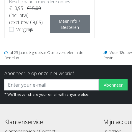
Beschikbaar in meerdere opties
€10,95
€15,00
(incl. btw)
Meer info +
(excl. btw €9,05)
Bestellen
Vergelijk
al 25 jaar dé grootste Osmo verdeler in de
Voor 18u be
Benelux
Postnl
Abonneer je op onze nieuwsbrief
Abonneer
* We'll never share your email with anyone else.
Klantenservice
Mijn accou
Klantenservice / Contact
Inloggen