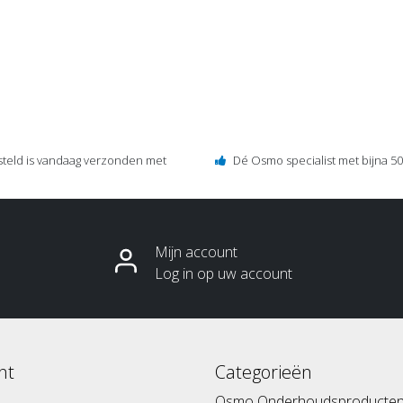
steld is vandaag verzonden met
Dé Osmo specialist met bijna 50 
Mijn account
Log in op uw account
nt
Categorieën
Osmo Onderhoudsproducte