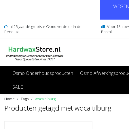
WEGENS
al 25 jaar dé grootste Osmo verdeler in de
Voor 18u be
Benelux
Postnl
Osmo Onderhoudsproducten
Osmo Afwerkingsprodu
SALE
Home
Tags
woca tilburg
Producten getagd met woca tilburg