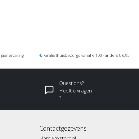
jaar ervaring !
Gratis thuisbezorgd vanaf € 100,- anders € 6,95
Questions?
Heeft u vragen
?
Contactgegevens
n
Hardwaxstore.nl