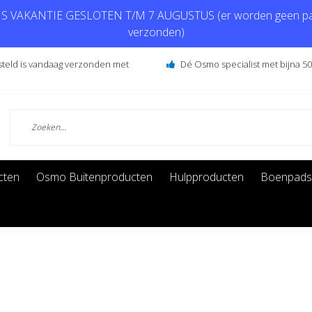
 VAKANTIE GESLOTEN T/M 7 AUGUSTUS (er worden geen pa
verzonden)
steld is vandaag verzonden met
Dé Osmo specialist met bijna 50 
cten
Osmo Buitenproducten
Hulpproducten
Boenpads