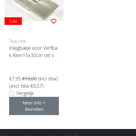
Sale
Tisa Line
Inlegbakje voor Verfba
k Klein15x30cm set va
n10 stuks
€7,95
€10,00
(incl. btw)
(excl. btw €6,57)
Vergelijk
Meer info +
Bestellen