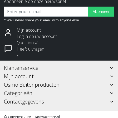
Abonneer je op onze nieuwsbrief
Abonneer
* We'll never share your email with anyone else.
Mijn account
Log in op uw account
Questions?
Heeft u vragen
?
Klantenservice
Mijn account
Osmo Buitenproducten
Categorieën
Contactgegevens
© Copyright 2026 - Hardwaxstore.nl