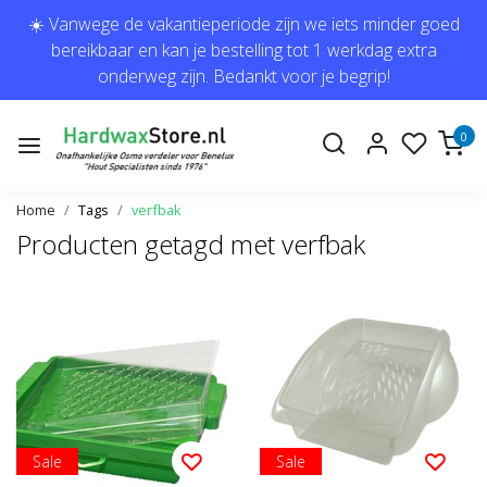
☀️ Vanwege de vakantieperiode zijn we iets minder goed
bereikbaar en kan je bestelling tot 1 werkdag extra
onderweg zijn. Bedankt voor je begrip!
0
Home
Tags
verfbak
Producten getagd met verfbak
Sale
Sale