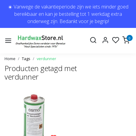
☀️ Vanwege de vakantieperiode zijn we iets minder goed
bereikbaar en kan je bestelling tot 1 werkdag extra
onderweg zijn. Bedankt voor je begrip!
0
Home
Tags
verdunner
Producten getagd met
verdunner