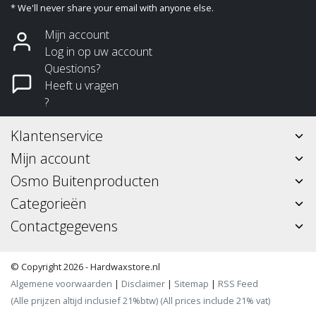
* We'll never share your email with anyone else.
Mijn account
Log in op uw account
Questions?
Heeft u vragen
?
Klantenservice
Mijn account
Osmo Buitenproducten
Categorieën
Contactgegevens
© Copyright 2026 - Hardwaxstore.nl
Algemene voorwaarden
|
Disclaimer
|
Sitemap
|
RSS Feed
(Alle prijzen altijd inclusief 21%btw) (All prices include 21% vat)