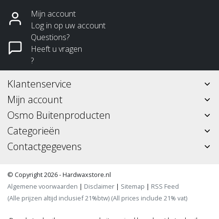
Mijn account
Log in op uw account
Questions?
Heeft u vragen
?
Klantenservice
Mijn account
Osmo Buitenproducten
Categorieën
Contactgegevens
© Copyright 2026 - Hardwaxstore.nl
Algemene voorwaarden
|
Disclaimer
|
Sitemap
|
RSS Feed
(Alle prijzen altijd inclusief 21%btw) (All prices include 21% vat)