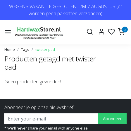
WEGENS VAKANTIE GESLOTEN T/M 7 AUGUSTUS (er
worden geen pakketten verzonden)
0
Home
Tags
twister pad
Producten getagd met twister
pad
Geen producten gevonden!
Abonneer je op onze nieuwsbrief
Abonneer
* We'll never share your email with anyone else.