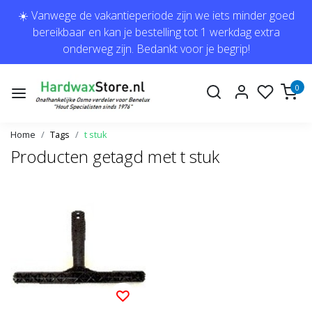
☀️ Vanwege de vakantieperiode zijn we iets minder goed
bereikbaar en kan je bestelling tot 1 werkdag extra
onderweg zijn. Bedankt voor je begrip!
0
Home
Tags
t stuk
Producten getagd met t stuk