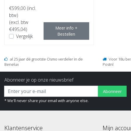
€599,00
(incl.
btw)
(excl. btw
Meer info +
€495,04)
Bestellen
Vergelijk
al 25 jaar dé grootste Osmo verdeler in de
Voor 18u be
Benelux
Postnl
Abonneer je op onze nieuwsbrief
Abonneer
* We'll never share your email with anyone else.
Klantenservice
Mijn accou