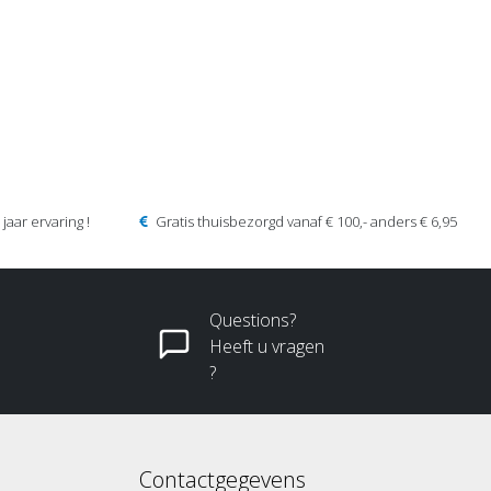
jaar ervaring !
Gratis thuisbezorgd vanaf € 100,- anders € 6,95
Questions?
Heeft u vragen
?
Contactgegevens