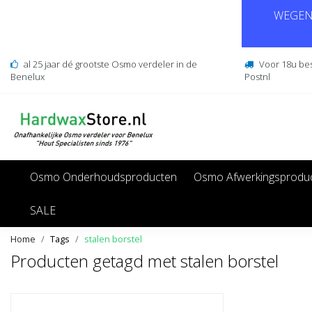
WEGENS
al 25 jaar dé grootste Osmo verdeler in de
Voor 18u be
Benelux
Postnl
Osmo Onderhoudsproducten
Osmo Afwerkingsprodu
SALE
Home
Tags
stalen borstel
Producten getagd met stalen borstel