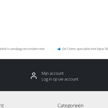
steld is vandaag verzonden met
Dé Osmo specialist met bijna 50 
Mijn account
Log in op uw account
nt
Categorieën