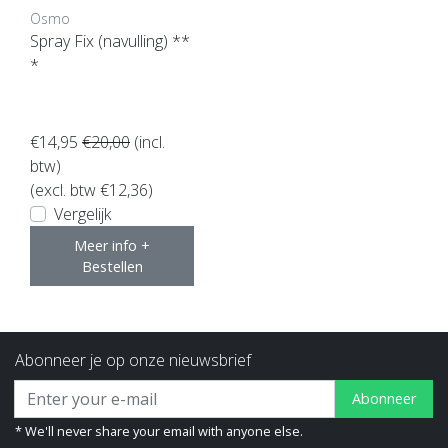
Osmo
Spray Fix (navulling) **
*
€14,95
€20,00
(incl.
btw)
(excl. btw €12,36)
Vergelijk
Meer info +
Bestellen
Abonneer je op onze nieuwsbrief
Abonneer
* We'll never share your email with anyone else.