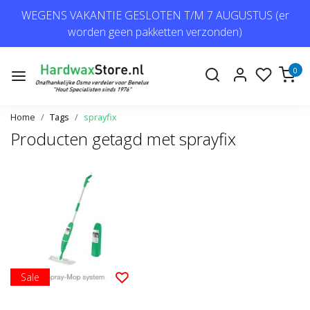
WEGENS VAKANTIE GESLOTEN T/M 7 AUGUSTUS (er
worden geen pakketten verzonden)
0
Home
Tags
sprayfix
Producten getagd met sprayfix
Sale