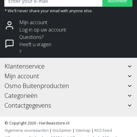
Abonneer
* We'll never share your email with anyone else.
Mijn account
Log in op uw account
Questions?
Heeft u vragen
?
Klantenservice
Mijn account
Osmo Buitenproducten
Categorieën
Contactgegevens
© Copyright 2026 - Hardwaxstore.nl
Algemene voorwaarden
|
Disclaimer
|
Sitemap
|
RSS Feed