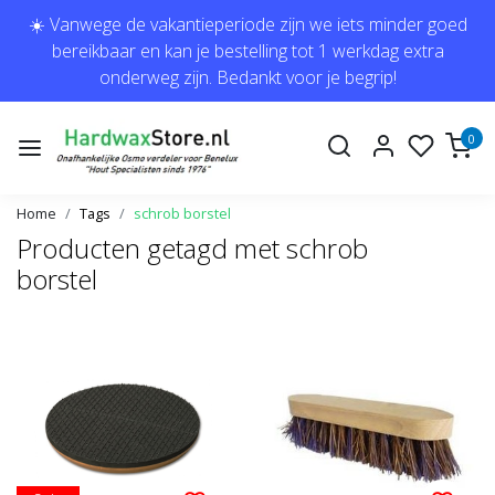
☀️ Vanwege de vakantieperiode zijn we iets minder goed
bereikbaar en kan je bestelling tot 1 werkdag extra
onderweg zijn. Bedankt voor je begrip!
0
Home
Tags
schrob borstel
Producten getagd met schrob
borstel