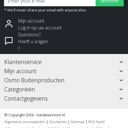
Abonneer
* We'll never share your email with anyone else.
Mijn account
Log in op uw account
Questions?
Heeft u vragen
?
Klantenservice
Mijn account
Osmo Buitenproducten
Categorieën
Contactgegevens
© Copyright 2026 - Hardwaxstore.nl
Algemene voorwaarden
|
Disclaimer
|
Sitemap
|
RSS Feed