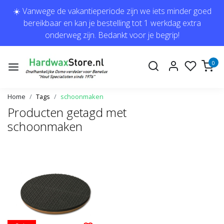
☀️ Vanwege de vakantieperiode zijn we iets minder goed
bereikbaar en kan je bestelling tot 1 werkdag extra
onderweg zijn. Bedankt voor je begrip!
0
Home
Tags
schoonmaken
Producten getagd met
schoonmaken