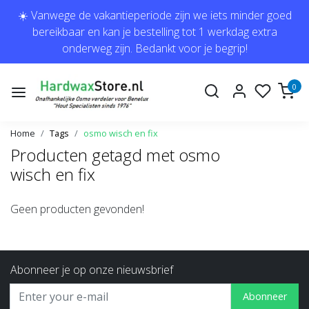
☀️ Vanwege de vakantieperiode zijn we iets minder goed
bereikbaar en kan je bestelling tot 1 werkdag extra
onderweg zijn. Bedankt voor je begrip!
0
Home
Tags
osmo wisch en fix
Producten getagd met osmo
wisch en fix
Geen producten gevonden!
Abonneer je op onze nieuwsbrief
Abonneer