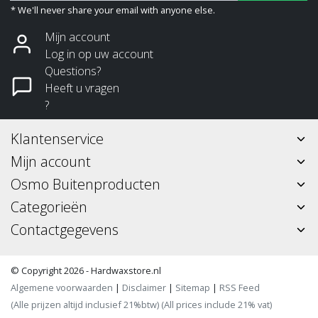
* We'll never share your email with anyone else.
Mijn account
Log in op uw account
Questions?
Heeft u vragen
?
Klantenservice
Mijn account
Osmo Buitenproducten
Categorieën
Contactgegevens
© Copyright 2026 - Hardwaxstore.nl
Algemene voorwaarden
|
Disclaimer
|
Sitemap
|
RSS Feed
(Alle prijzen altijd inclusief 21%btw) (All prices include 21% vat)