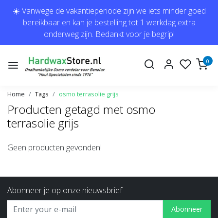
☀️ Vanwege de vakantieperiode zijn we iets minder goed
bereikbaar en kan je bestelling tot 1 werkdag extra
onderweg zijn. Bedankt voor je begrip!
0
Home
Tags
osmo terrasolie grijs
Producten getagd met osmo
terrasolie grijs
Geen producten gevonden!
Abonneer je op onze nieuwsbrief
Abonneer