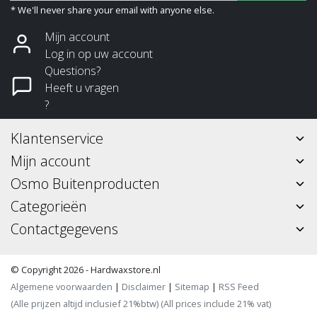
* We'll never share your email with anyone else.
Mijn account
Log in op uw account
Questions?
Heeft u vragen
?
Klantenservice
Mijn account
Osmo Buitenproducten
Categorieën
Contactgegevens
© Copyright 2026 - Hardwaxstore.nl
Algemene voorwaarden
|
Disclaimer
|
Sitemap
|
RSS Feed
(Alle prijzen altijd inclusief 21%btw) (All prices include 21% vat)