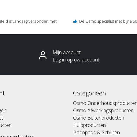
steld is vandaag verzonden met
Dé Osmo specialist met bijna 50 
Mijn account
Log in op uw account
nt
Categorieën
Osmo Onderhoudsproducte
ngen
Osmo Afwerkingsproducten
st
Osmo Buitenproducten
ducten
Hulpproducten
Boenpads & Schuren