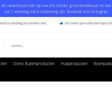
de vakantieperiode zijn we iets minder goed bereikbaar en kan j
tot 1 werkdag extra onderweg zijn. Bedankt voor je begrip!
steld is vandaag verzonden met
Dé Osmo specialist met bijna 50 
cten
Osmo Buitenproducten
Hulpproducten
Boenpads