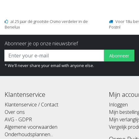
al 25 jaar dé grootste Osmo verdeler in de
Voor 18u be
Benelux
Postnl
Abonneer je op onze nieuwsbrief
Abonneer
* We'll never share your email with anyone else.
Klantenservice
Mijn accou
Klantenservice / Contact
Inloggen
Over ons
Mijn bestelli
AVG - GDPR
Mijn verlanglij
Algemene voorwaarden
Vergelijk pro
Onderhoudsplannen...