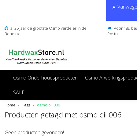
☀️ Vanwege 
al 25 jaar dé grootste Osmo verdeler in de
Voor 18u be
Benelux
Postnl
Osmo Onderhoudsproducten
Osmo Afwerkingsprodu
SALE
Home
Tags
osmo oil 006
Producten getagd met osmo oil 006
Geen producten gevonden!