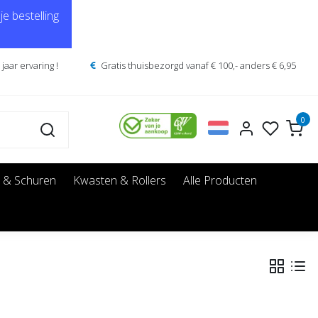
e bestelling
jaar ervaring !
Gratis thuisbezorgd vanaf € 100,- anders € 6,95
0
 & Schuren
Kwasten & Rollers
Alle Producten