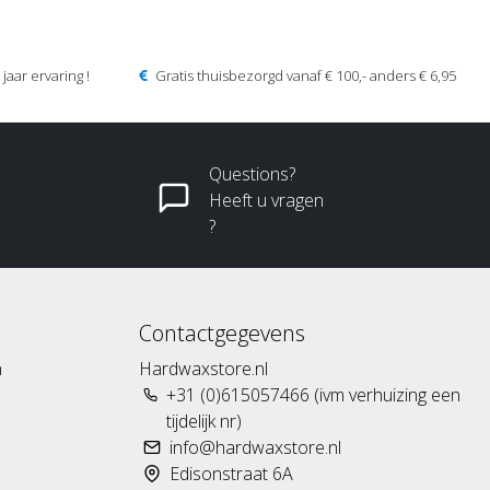
jaar ervaring !
Gratis thuisbezorgd vanaf € 100,- anders € 6,95
Questions?
Heeft u vragen
?
Contactgegevens
n
Hardwaxstore.nl
+31 (0)615057466 (ivm verhuizing een
tijdelijk nr)
info@hardwaxstore.nl
Edisonstraat 6A