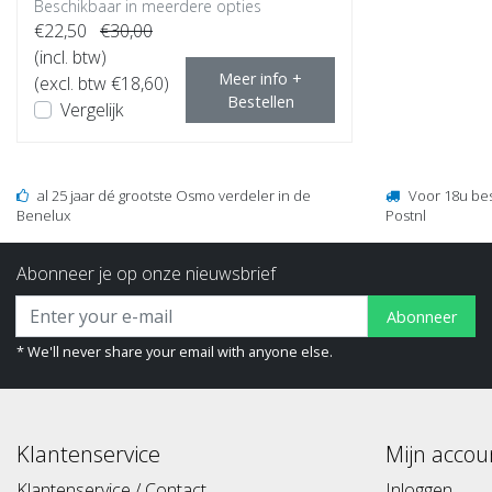
Beschikbaar in meerdere opties
€22,50
€30,00
(incl. btw)
Meer info +
(excl. btw €18,60)
Bestellen
Vergelijk
al 25 jaar dé grootste Osmo verdeler in de
Voor 18u be
Benelux
Postnl
Abonneer je op onze nieuwsbrief
Abonneer
* We'll never share your email with anyone else.
Klantenservice
Mijn accou
Klantenservice / Contact
Inloggen