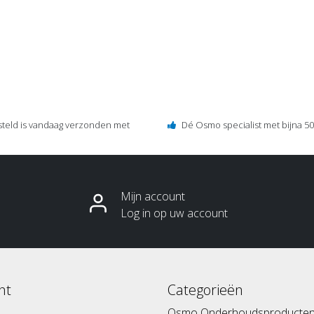
steld is vandaag verzonden met
Dé Osmo specialist met bijna 50 
Mijn account
Log in op uw account
nt
Categorieën
Osmo Onderhoudsproducte