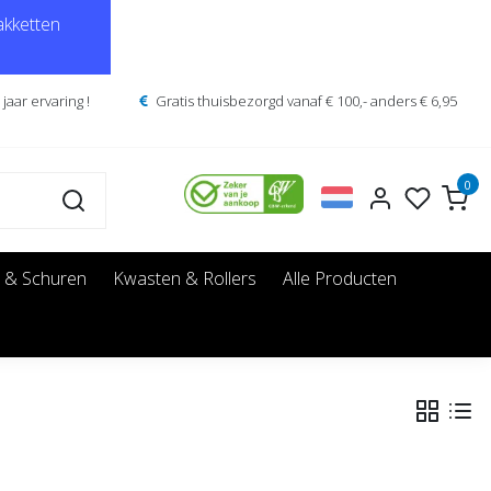
kketten
jaar ervaring !
Gratis thuisbezorgd vanaf € 100,- anders € 6,95
0
 & Schuren
Kwasten & Rollers
Alle Producten