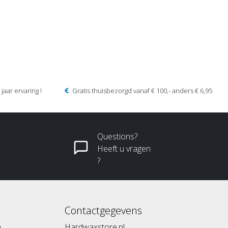
jaar ervaring !
Gratis thuisbezorgd vanaf € 100,- anders € 6,95
Questions?
Heeft u vragen
?
Contactgegevens
n
Hardwaxstore.nl