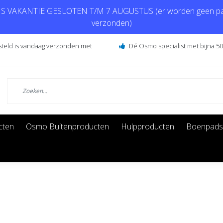
 VAKANTIE GESLOTEN T/M 7 AUGUSTUS (er worden geen pa
verzonden)
steld is vandaag verzonden met
Dé Osmo specialist met bijna 50 
cten
Osmo Buitenproducten
Hulpproducten
Boenpads