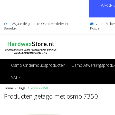
WEGENS
al 25 jaar dé grootste Osmo verdeler in de
Voor 18u be
Benelux
Postnl
Osmo Onderhoudsproducten
Osmo Afwerkingsprodu
SALE
Home
Tags
osmo 7350
Producten getagd met osmo 7350