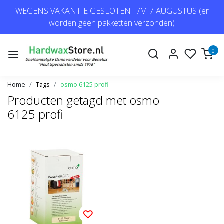
WEGENS VAKANTIE GESLOTEN T/M 7 AUGUSTUS (er
worden geen pakketten verzonden)
0
Home
Tags
osmo 6125 profi
Producten getagd met osmo
6125 profi