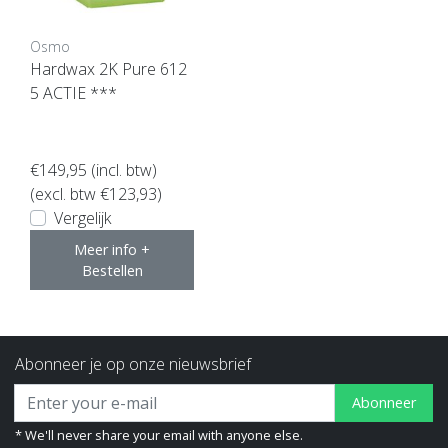
Osmo
Hardwax 2K Pure 612
5 ACTIE ***
€149,95
(incl. btw)
(excl. btw €123,93)
Vergelijk
Meer info +
Bestellen
Abonneer je op onze nieuwsbrief
Abonneer
* We'll never share your email with anyone else.