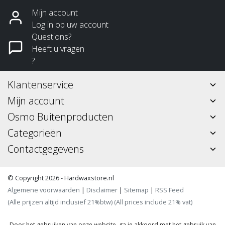
Mijn account
Log in op uw account
Questions?
Heeft u vragen
?
Klantenservice
Mijn account
Osmo Buitenproducten
Categorieën
Contactgegevens
© Copyright 2026 - Hardwaxstore.nl
Algemene voorwaarden
|
Disclaimer
|
Sitemap
|
RSS Feed
(Alle prijzen altijd inclusief 21%btw) (All prices include 21% vat)
Door het gebruiken van onze website, ga je akkoord met het gebruik van