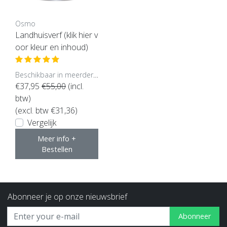
Osmo
Landhuisverf (klik hier v
oor kleur en inhoud)
Beschikbaar in meerdere opties
€37,95
€55,00
(incl.
btw)
(excl. btw €31,36)
Vergelijk
Meer info +
Bestellen
Abonneer je op onze nieuwsbrief
Abonneer