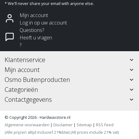
* We'll never share your email with anyone else.
Mijn account
Log in op uw account
Questions?
Heeft u vragen
?
Klantenservice
Mijn account
Osmo Buitenproducten
Categorieën
Contactgegevens
© Copyright 2026 - Hardwaxstore.nl
Algemene voorwaarden
|
Disclaimer
|
Sitemap
|
RSS Feed
(Alle prijzen altijd inclusief 21%btw) (All prices include 21% vat)