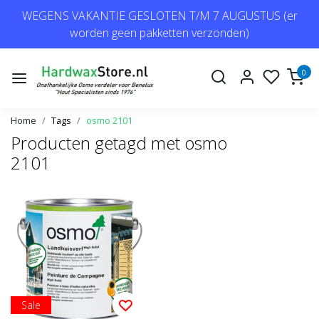
WEGENS VAKANTIE GESLOTEN T/M 7 AUGUSTUS (er
worden geen pakketten verzonden)
0
Home
Tags
osmo 2101
Producten getagd met osmo
2101
Sale