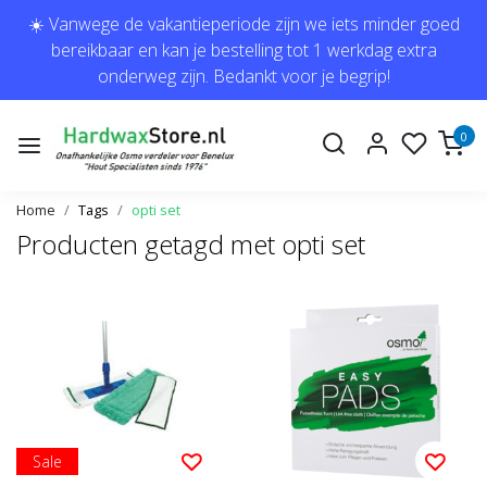
☀️ Vanwege de vakantieperiode zijn we iets minder goed
bereikbaar en kan je bestelling tot 1 werkdag extra
onderweg zijn. Bedankt voor je begrip!
0
Home
Tags
opti set
Producten getagd met opti set
Sale