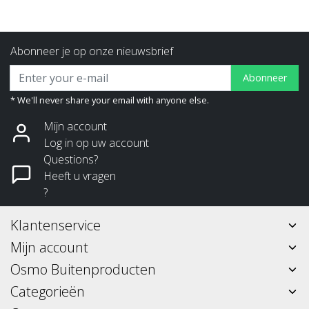
Abonneer je op onze nieuwsbrief
Abonneer
* We'll never share your email with anyone else.
Mijn account
Log in op uw account
Questions?
Heeft u vragen
?
Klantenservice
Mijn account
Osmo Buitenproducten
Categorieën