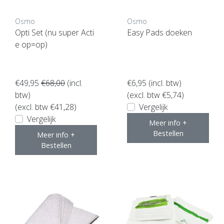
Osmo
Osmo
Opti Set (nu super Acti
Easy Pads doeken
e op=op)
€49,95
€68,00
(incl.
€6,95
(incl. btw)
btw)
(excl. btw €5,74)
(excl. btw €41,28)
Vergelijk
Vergelijk
Meer info +
Bestellen
Meer info +
Bestellen