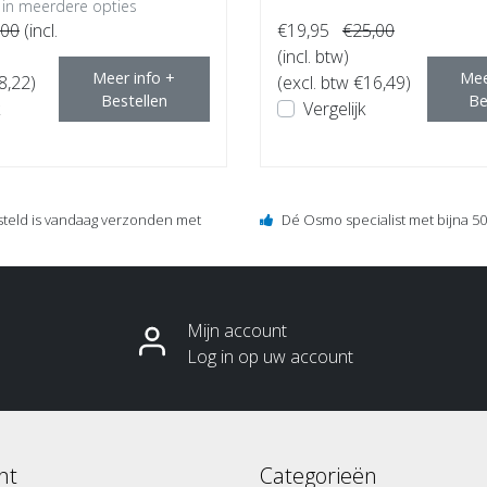
 in meerdere opties
,00
(incl.
€19,95
€25,00
(incl. btw)
Meer info +
Mee
8,22)
(excl. btw €16,49)
Bestellen
Be
Vergelijk
steld is vandaag verzonden met
Dé Osmo specialist met bijna 50 
Mijn account
Log in op uw account
nt
Categorieën