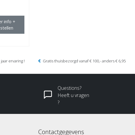
r info +
stellen
jaar ervaring !
Gratis thuisbezorgd vanaf € 100,- anders € 6,95
Questions?
Heeft u vragen
?
Contactgegevens