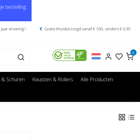
e bestelling
jaar ervaring !
Gratis thuisbezorgd vanaf € 100,- anders € 6,95
0
 & Schuren
Kwasten & Rollers
Alle Producten