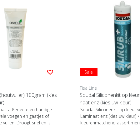
Sale
Tisa Line
houtvuller) 100gram (kies
Soudal Siliconenkit op kleu
ur)
naat enz (kies uw kleur)
asta Perfecte en handige
Soudal Siliconenkit op kleur 
ele voegen en gaatjes of
Laminaat enz (kies uw kleur) 
e vullen. Droogt snel en is
kleurenmatchend assortimen
mate van elasti...