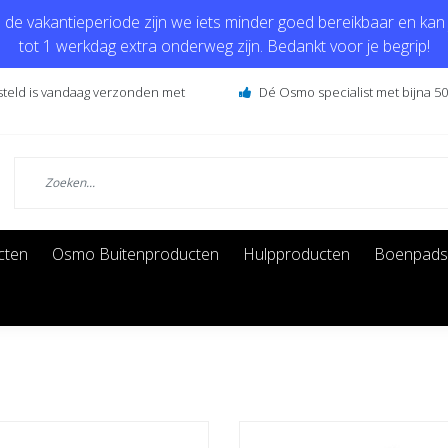
de vakantieperiode zijn we iets minder goed bereikbaar en kan j
tot 1 werkdag extra onderweg zijn. Bedankt voor je begrip!
steld is vandaag verzonden met
Dé Osmo specialist met bijna 50 
cten
Osmo Buitenproducten
Hulpproducten
Boenpads