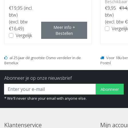
Beschikbaar
€19,95
(incl.
€9,95
€14
btw)
btw)
(excl. btw
(excl. btw €
Meer info +
€16,49)
Vergelijk
Bestellen
Vergelijk
al 25 jaar dé grootste Osmo verdeler in de
Voor 18u be
Benelux
Postnl
Abonneer je op onze nieuwsbrief
Abonneer
* We'll never share your email with anyone else.
Klantenservice
Mijn accou