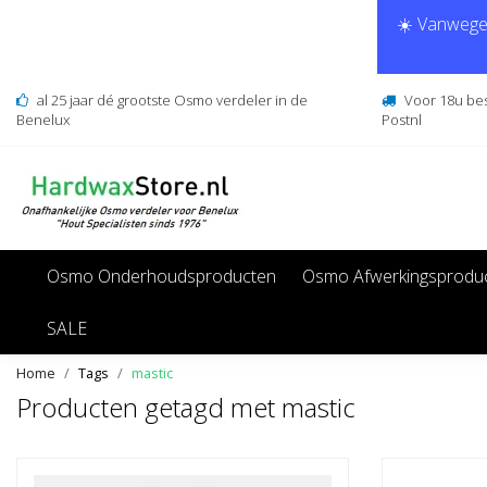
☀️ Vanwege 
al 25 jaar dé grootste Osmo verdeler in de
Voor 18u be
Benelux
Postnl
Osmo Onderhoudsproducten
Osmo Afwerkingsprodu
SALE
Home
Tags
mastic
Producten getagd met mastic