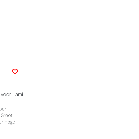
r voor Lami
voor
• Groot
t• Hoge