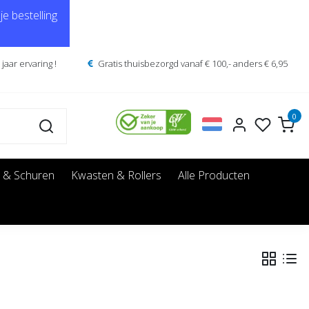
e bestelling
jaar ervaring !
Gratis thuisbezorgd vanaf € 100,- anders € 6,95
0
 & Schuren
Kwasten & Rollers
Alle Producten