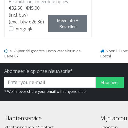
Beschikbaar in meerdere opties
€32,50
€45,00
(incl. btw)
Meer info +
(excl. btw €26,86)
Bestellen
Vergelijk
al 25 jaar dé grootste Osmo verdeler in de
Voor 18u be
Benelux
Postnl
Abonneer je op onze nieuwsbrief
Abonneer
* We'll never share your email with anyone else.
Klantenservice
Mijn accou
Klantenservice / Contact
Inloggen