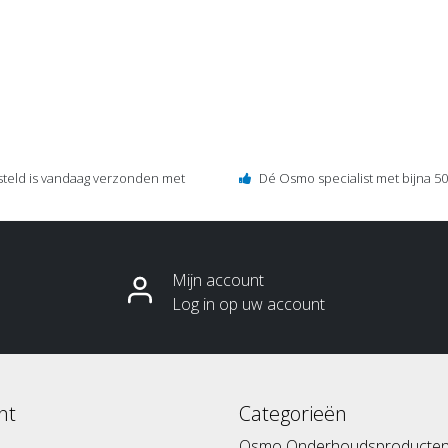
steld is vandaag verzonden met
Dé Osmo specialist met bijna 50 
Mijn account
Log in op uw account
nt
Categorieën
Osmo Onderhoudsproducte