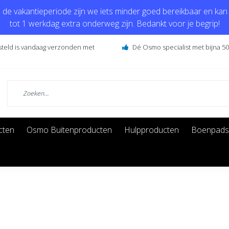
de vakantieperiode zijn we iets minder goed bereikbaar en kan j
tot 1 werkdag extra onderweg zijn. Bedankt voor je begrip!
steld is vandaag verzonden met
Dé Osmo specialist met bijna 50 
cten
Osmo Buitenproducten
Hulpproducten
Boenpads