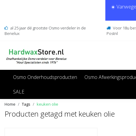
☀️ Vanwege 
al 25 jaar dé grootste Osmo verdeler in de
Voor 18u be
Benelux
Postnl
Osmo Onderhoudsproducten
Osmo Afwerkingsprodu
SALE
Home
Tags
keuken olie
Producten getagd met keuken olie