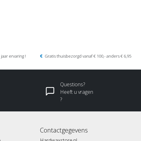
jaar ervaring !
Gratis thuisbezorgd vanaf € 100,- anders € 6,95
Questions?
Heeft u vragen
?
Contactgegevens
n
Hardwaxstore.nl