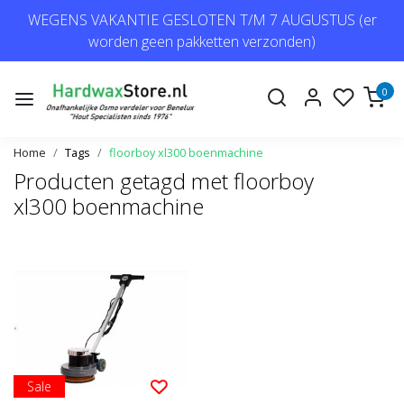
WEGENS VAKANTIE GESLOTEN T/M 7 AUGUSTUS (er
worden geen pakketten verzonden)
0
Home
Tags
floorboy xl300 boenmachine
Producten getagd met floorboy
xl300 boenmachine
Sale