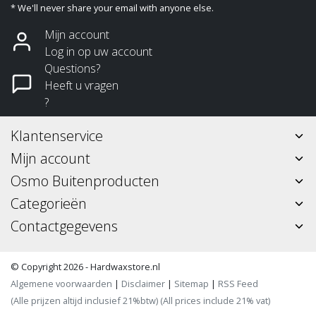
* We'll never share your email with anyone else.
Mijn account
Log in op uw account
Questions?
Heeft u vragen
?
Klantenservice
Mijn account
Osmo Buitenproducten
Categorieën
Contactgegevens
© Copyright 2026 - Hardwaxstore.nl
Algemene voorwaarden
|
Disclaimer
|
Sitemap
|
RSS Feed
(Alle prijzen altijd inclusief 21%btw) (All prices include 21% vat)