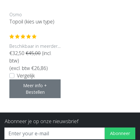
Osmo
Topoil (kies uw type)
Beschikbaar in meerdere opties
€32,50
€45,00
(incl.
btw)
(excl. btw €26,86)
Vergelijk
Meer info +
Bestellen
Abonneer je op onze nieuwsbrief
Abonneer