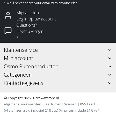
* We'll never share your email with anyone else.
Mijn account
Log in op uw account
Questions?
Heeft u vragen
?
Klantenservice
Mijn account
Osmo Buitenproducten
Categorieën
Contactgegevens
© Copyright 2026 - Hardwaxstore.nl
Algemene voorwaarden
|
Disclaimer
|
Sitemap
|
RSS Feed
(Alle prijzen altijd inclusief 21%btw) (All prices include 21% vat)