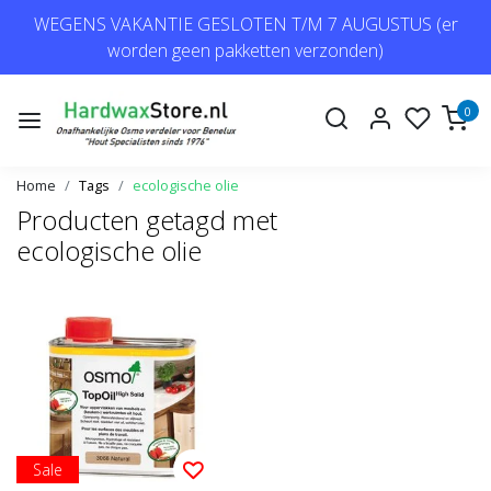
WEGENS VAKANTIE GESLOTEN T/M 7 AUGUSTUS (er
worden geen pakketten verzonden)
0
Home
Tags
ecologische olie
Producten getagd met
ecologische olie
Sale