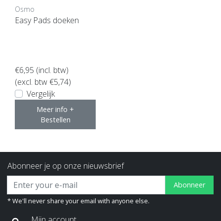
Osmo
Easy Pads doeken
€6,95
(incl. btw)
(excl. btw €5,74)
Vergelijk
Meer info +
Bestellen
Abonneer je op onze nieuwsbrief
Abonneer
* We'll never share your email with anyone else.
Mijn account