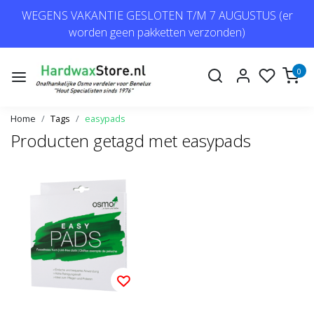
WEGENS VAKANTIE GESLOTEN T/M 7 AUGUSTUS (er
worden geen pakketten verzonden)
0
Home
Tags
easypads
Producten getagd met easypads