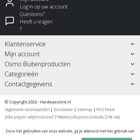
Log in op uw account
Questions?
Heeft u vragen
?
Klantenservice
Mijn account
Osmo Buitenproducten
Categorieën
Contactgegevens
© Copyright 2026 - Hardwaxstore.nl
Algemene voorwaarden
|
Disclaimer
|
Sitemap
|
RSS Feed
(Alle prijzen altijd inclusief 21%btw) (All prices include 21% vat)
Door het gebruiken van onze website, ga je akkoord met het gebruik van