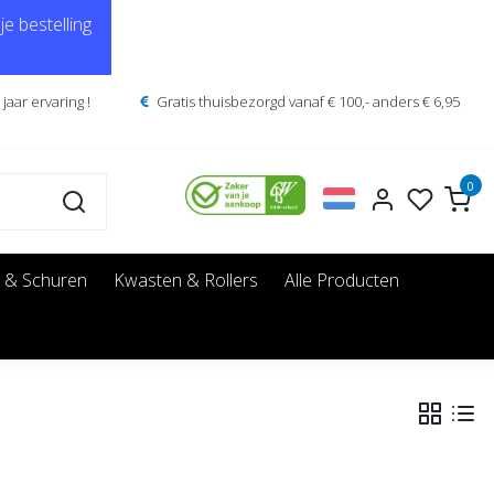
e bestelling
jaar ervaring !
Gratis thuisbezorgd vanaf € 100,- anders € 6,95
0
 & Schuren
Kwasten & Rollers
Alle Producten