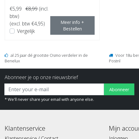
€5,99
€8,99
(incl.
btw)
Meer info +
(excl. btw €4,95)
Bestellen
Vergelijk
al 25 jaar dé grootste Osmo verdeler in de
Voor 18u be
Benelux
Postnl
Abonneer je op onze nieuwsbrief
Abonneer
* We'll never share your email with anyone else.
Klantenservice
Mijn accou
Klantenservice / Contact
Inloggen