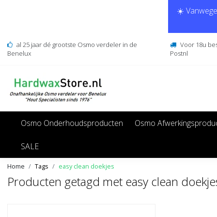
☀️ Vanwege 
al 25 jaar dé grootste Osmo verdeler in de
Voor 18u be
Benelux
Postnl
Osmo Onderhoudsproducten
Osmo Afwerkingsprodu
SALE
Home
Tags
easy clean doekjes
Producten getagd met easy clean doekje