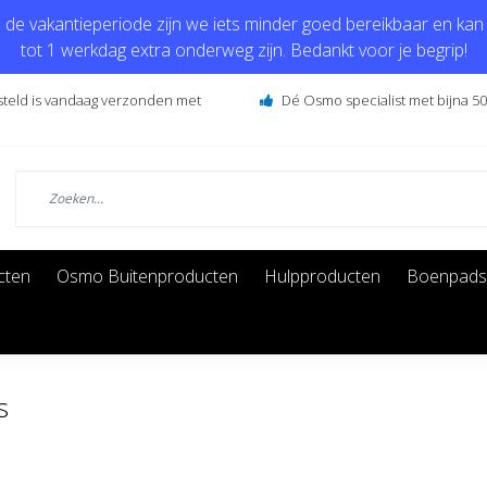
de vakantieperiode zijn we iets minder goed bereikbaar en kan j
tot 1 werkdag extra onderweg zijn. Bedankt voor je begrip!
steld is vandaag verzonden met
Dé Osmo specialist met bijna 50 
cten
Osmo Buitenproducten
Hulpproducten
Boenpads
s