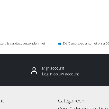
steld is vandaag verzonden met
Dé Osmo specialist met bijna 50 
Mijn account
Log in op uw account
nt
Categorieën
Osmo Onderhoudsproducte