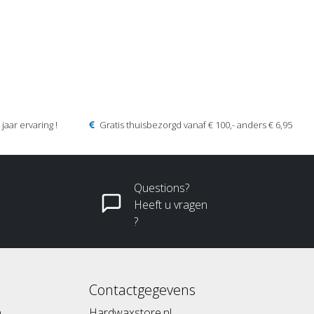
jaar ervaring !
Gratis thuisbezorgd vanaf € 100,- anders € 6,95
Questions?
Heeft u vragen
?
Contactgegevens
n
Hardwaxstore.nl