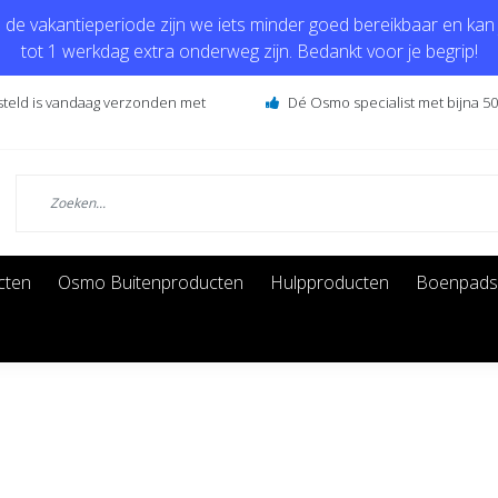
de vakantieperiode zijn we iets minder goed bereikbaar en kan j
tot 1 werkdag extra onderweg zijn. Bedankt voor je begrip!
steld is vandaag verzonden met
Dé Osmo specialist met bijna 50 
cten
Osmo Buitenproducten
Hulpproducten
Boenpads