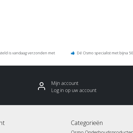
steld is vandaag verzonden met
Dé Osmo specialist met bijna 50 
Mijn account
Log in op uw account
nt
Categorieën
Osmo Onderhoudsproducte