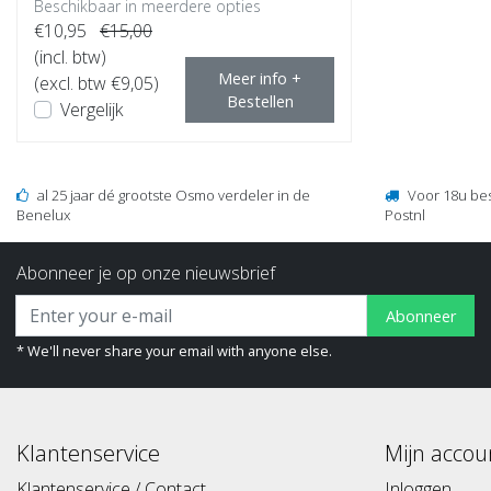
Beschikbaar in meerdere opties
€10,95
€15,00
(incl. btw)
Meer info +
(excl. btw €9,05)
Bestellen
Vergelijk
al 25 jaar dé grootste Osmo verdeler in de
Voor 18u be
Benelux
Postnl
Abonneer je op onze nieuwsbrief
Abonneer
* We'll never share your email with anyone else.
Klantenservice
Mijn accou
Klantenservice / Contact
Inloggen