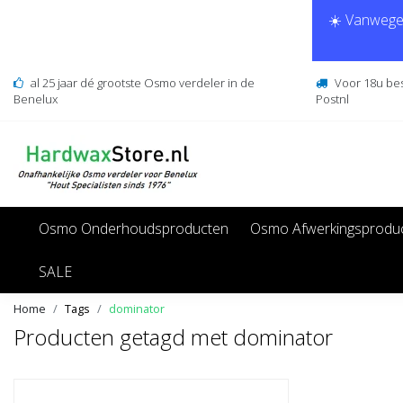
☀️ Vanwege 
al 25 jaar dé grootste Osmo verdeler in de
Voor 18u be
Benelux
Postnl
Osmo Onderhoudsproducten
Osmo Afwerkingsprodu
SALE
Home
Tags
dominator
Producten getagd met dominator