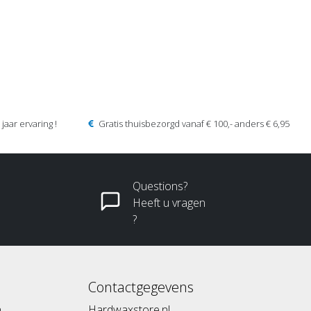
jaar ervaring !
Gratis thuisbezorgd vanaf € 100,- anders € 6,95
Questions?
Heeft u vragen
?
Contactgegevens
n
Hardwaxstore.nl