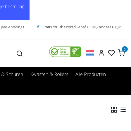
e bestelling
jaar ervaring !
Gratis thuisbezorgd vanaf € 100,- anders € 6,95
0
 & Schuren
Kwasten & Rollers
Alle Producten