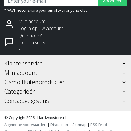
Abonneer
* We'll never share your email with anyone else.
Mijn account
Log in op uw account
Questions?
Heeft u vragen
?
Klantenservice
Mijn account
Osmo Buitenproducten
Categorieën
Contactgegevens
© Copyright 2026 - Hardwaxstore.nl
Algemene voorwaarden
|
Disclaimer
|
Sitemap
|
RSS Feed