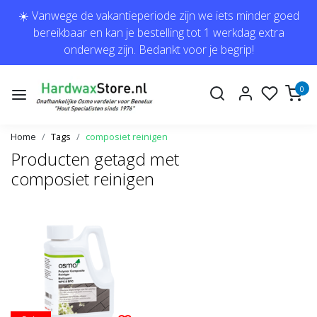
☀️ Vanwege de vakantieperiode zijn we iets minder goed
bereikbaar en kan je bestelling tot 1 werkdag extra
onderweg zijn. Bedankt voor je begrip!
0
Home
Tags
composiet reinigen
Producten getagd met
composiet reinigen