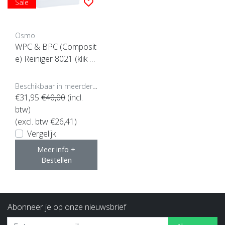
Sale
Osmo
WPC & BPC (Composit
e) Reiniger 8021 (klik hi
er voor de inhoud)
Beschikbaar in meerdere opties
€31,95
€40,00
(incl.
btw)
(excl. btw €26,41)
Vergelijk
Meer info +
Bestellen
Abonneer je op onze nieuwsbrief