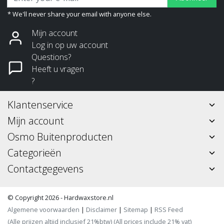
* We'll never share your email with anyone else.
Mijn account
Log in op uw account
Questions?
Heeft u vragen
?
Klantenservice
Mijn account
Osmo Buitenproducten
Categorieën
Contactgegevens
© Copyright 2026 - Hardwaxstore.nl
Algemene voorwaarden
|
Disclaimer
|
Sitemap
|
RSS Feed
(Alle prijzen altijd inclusief 21%btw) (All prices include 21% vat)