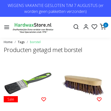
WEGENS VAKANTIE GESLOTEN T/M 7 AUGUSTUS (er
worden geen pakketten verzonden)
0
Home
Tags
borstel
Producten getagd met borstel
Sale