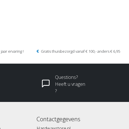
jaar ervaring !
Gratis thuisbezorgd vanaf € 100,- anders € 6,95
Questions?
Heeft u vragen
?
Contactgegevens
n
Hardwaxstore.nl