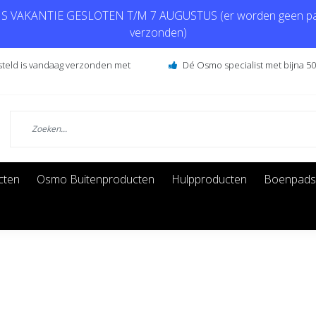
 VAKANTIE GESLOTEN T/M 7 AUGUSTUS (er worden geen pa
verzonden)
steld is vandaag verzonden met
Dé Osmo specialist met bijna 50 
cten
Osmo Buitenproducten
Hulpproducten
Boenpads