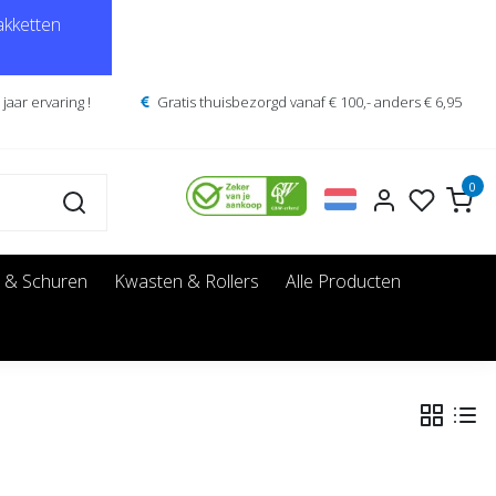
kketten
jaar ervaring !
Gratis thuisbezorgd vanaf € 100,- anders € 6,95
0
 & Schuren
Kwasten & Rollers
Alle Producten