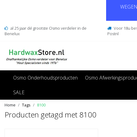
WEGENS
al 25 jaar dé grootste Osmo verdeler in de
Voor 18u be
Benelux
Postnl
Osmo Onderhoudsproducten
Osmo Afwerkingsprodu
SALE
Home
Tags
8100
Producten getagd met 8100