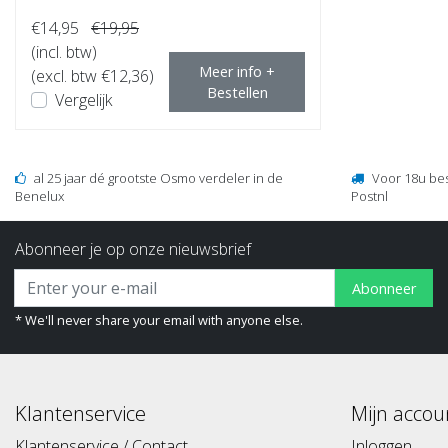
€14,95
€19,95
(incl. btw)
Meer info +
(excl. btw €12,36)
Bestellen
Vergelijk
al 25 jaar dé grootste Osmo verdeler in de
Voor 18u be
Benelux
Postnl
Abonneer je op onze nieuwsbrief
Abonneer
* We'll never share your email with anyone else.
Klantenservice
Mijn accou
Klantenservice / Contact
Inloggen