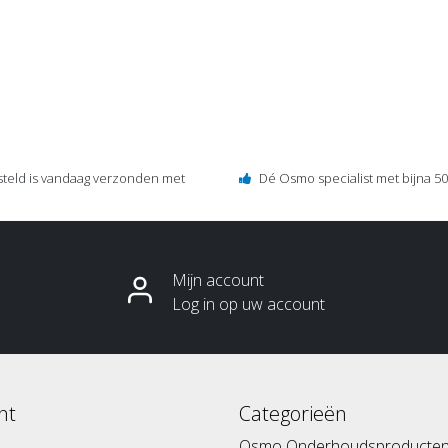
steld is vandaag verzonden met
Dé Osmo specialist met bijna 50 
Mijn account
Log in op uw account
nt
Categorieën
Osmo Onderhoudsproducte