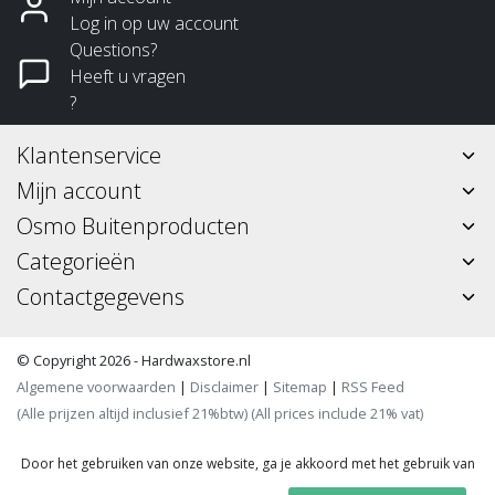
Log in op uw account
Questions?
Heeft u vragen
?
Klantenservice
Mijn account
Osmo Buitenproducten
Categorieën
Contactgegevens
© Copyright 2026 - Hardwaxstore.nl
Algemene voorwaarden
|
Disclaimer
|
Sitemap
|
RSS Feed
(Alle prijzen altijd inclusief 21%btw) (All prices include 21% vat)
Door het gebruiken van onze website, ga je akkoord met het gebruik van