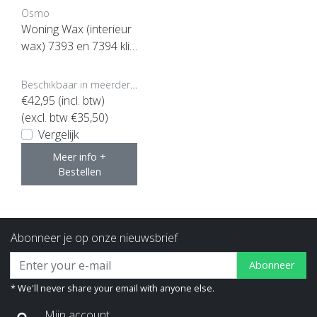
Osmo
Woning Wax (interieur
wax) 7393 en 7394 klik
hier
Beschikbaar in meerdere opties
€42,95
(incl. btw)
(excl. btw €35,50)
Vergelijk
Meer info +
Bestellen
Abonneer je op onze nieuwsbrief
Abonneer
* We'll never share your email with anyone else.
Mijn account