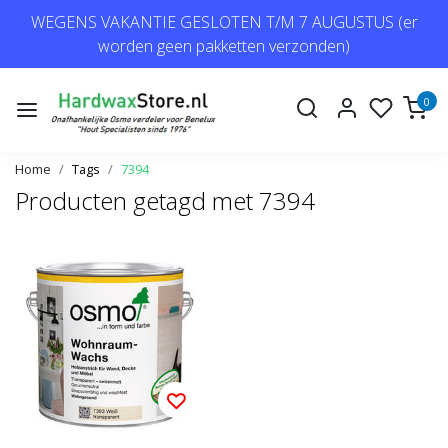
WEGENS VAKANTIE GESLOTEN T/M 7 AUGUSTUS (er
worden geen pakketten verzonden)
0
Home
Tags
7394
Producten getagd met 7394