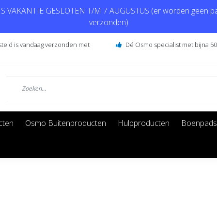
 VAKANTIE GESLOTEN T/M 7 AUGUSTUS (er worden geen pa
verzonden)
steld is vandaag verzonden met
Dé Osmo specialist met bijna 50 
cten
Osmo Buitenproducten
Hulpproducten
Boenpads