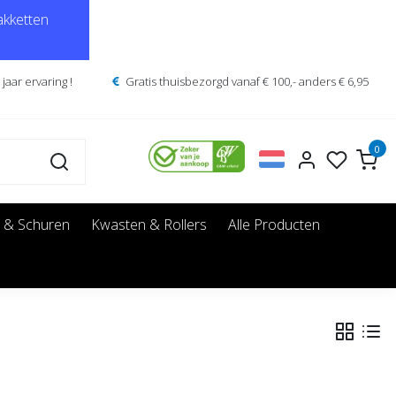
kketten
jaar ervaring !
Gratis thuisbezorgd vanaf € 100,- anders € 6,95
0
 & Schuren
Kwasten & Rollers
Alle Producten