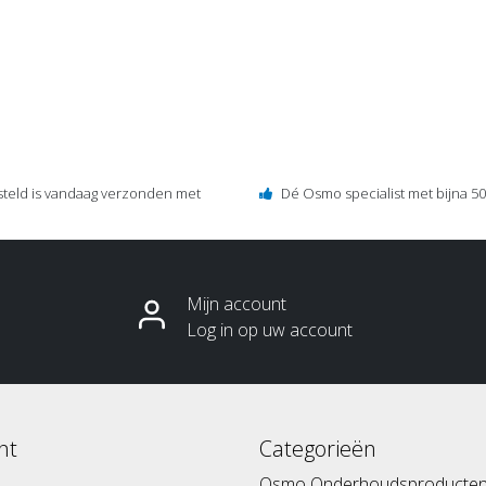
steld is vandaag verzonden met
Dé Osmo specialist met bijna 50 
Mijn account
Log in op uw account
nt
Categorieën
Osmo Onderhoudsproducte