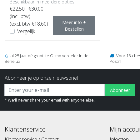
Beschikbaar in meerdere opties
€22,50
€30,00
(incl. btw)
Meer info +
(excl. btw €18,60)
Bestellen
Vergelijk
al 25 jaar dé grootste Osmo verdeler in de
Voor 18u be
Benelux
Postnl
Abonneer je op onze nieuwsbrief
Abonneer
* We'll never share your email with anyone else.
Klantenservice
Mijn accou
Klantenservice / Contact
Inloggen