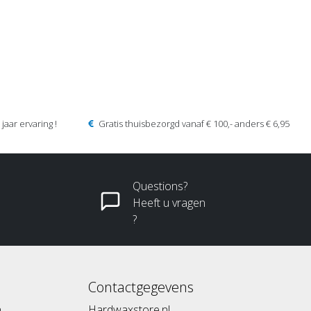
jaar ervaring !
Gratis thuisbezorgd vanaf € 100,- anders € 6,95
Questions?
Heeft u vragen
?
Contactgegevens
n
Hardwaxstore.nl