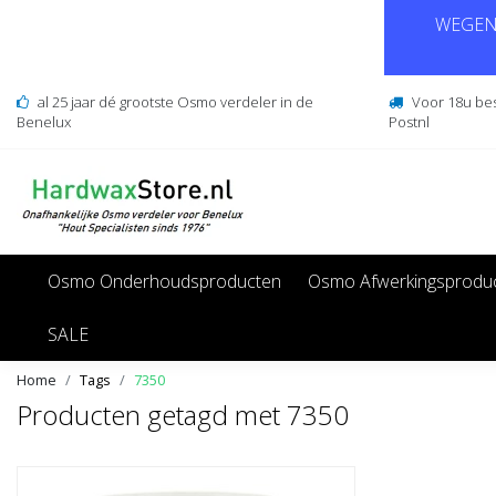
WEGENS
al 25 jaar dé grootste Osmo verdeler in de
Voor 18u be
Benelux
Postnl
Osmo Onderhoudsproducten
Osmo Afwerkingsprodu
SALE
Home
Tags
7350
Producten getagd met 7350