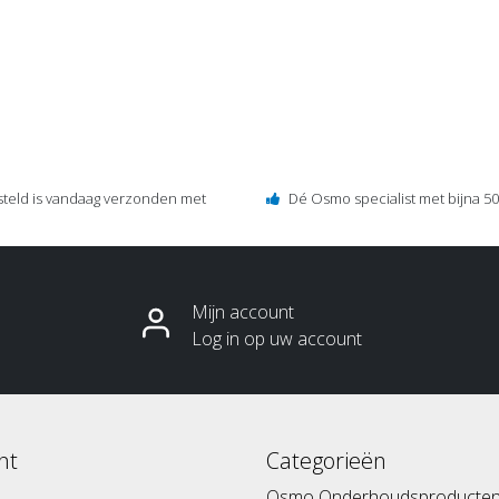
steld is vandaag verzonden met
Dé Osmo specialist met bijna 50 
Mijn account
Log in op uw account
nt
Categorieën
Osmo Onderhoudsproducte