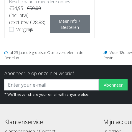
Beschikbaar in meerdere opties
€34,95
€50,00
(incl. btw)
Meer info +
(excl. btw €28,88)
Bestellen
Vergelijk
al 25 jaar dé grootste Osmo verdeler in de
Voor 18u be
Benelux
Postnl
Abonneer je op onze nieuwsbrief
Abonneer
* We'll never share your email with anyone else.
Klantenservice
Mijn accou
Klantenservice / Contact
Inloggen