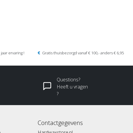
jaar ervaring !
Gratis thuisbezorgd vanaf € 100,- anders € 6,95
Questions?
Heeft u vragen
?
Contactgegevens
n
Hardwaxstore.nl