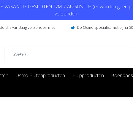
 VAKANTIE GESLOTEN T/M 7 AUGUSTUS (er worden geen pa
verzonden)
steld is vandaag verzonden met
Dé Osmo specialist met bijna 50 
cten
Osmo Buitenproducten
Hulpproducten
Boenpads