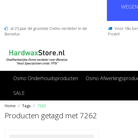
WEGENS
al 25 jaar dé grootste Osmo verdeler in de
Voor 18u be
Benelux
Postnl
Osmo Onderhoudsproducten
Osmo Afwerkingsprodu
SALE
Home
Tags
7262
Producten getagd met 7262