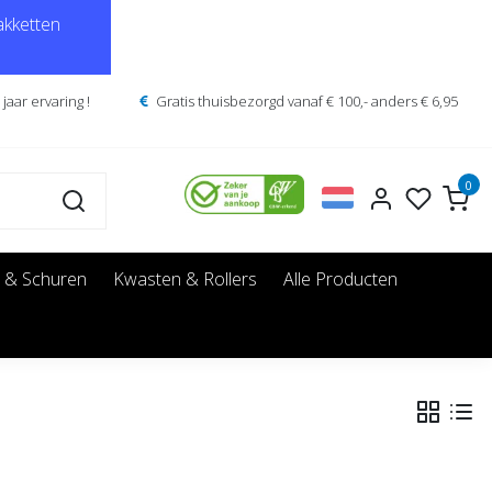
kketten
jaar ervaring !
Gratis thuisbezorgd vanaf € 100,- anders € 6,95
0
 & Schuren
Kwasten & Rollers
Alle Producten