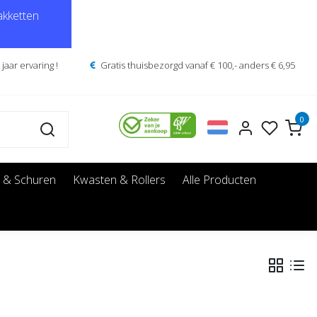
kketten
jaar ervaring !
Gratis thuisbezorgd vanaf € 100,- anders € 6,95
0
 & Schuren
Kwasten & Rollers
Alle Producten