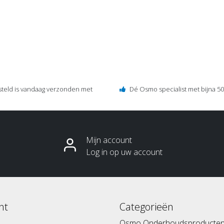
steld is vandaag verzonden met
Dé Osmo specialist met bijna 50 
Mijn account
Log in op uw account
nt
Categorieën
Osmo Onderhoudsproducte