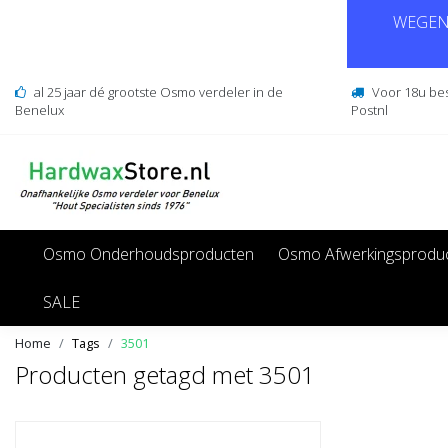
WEGENS
al 25 jaar dé grootste Osmo verdeler in de
Voor 18u be
Benelux
Postnl
Osmo Onderhoudsproducten
Osmo Afwerkingsprodu
SALE
Home
Tags
3501
Producten getagd met 3501