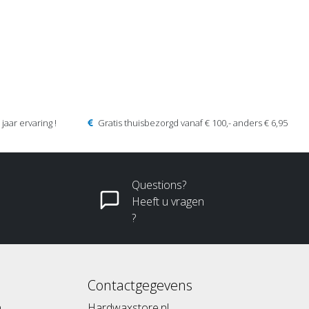
jaar ervaring !
Gratis thuisbezorgd vanaf € 100,- anders € 6,95
Questions?
Heeft u vragen
?
Contactgegevens
n
Hardwaxstore.nl