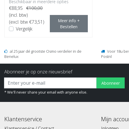
Beschikbaar in meerdere opties
€88,95
€100,00
(incl. btw)
Meer info +
(excl. btw €73,51)
Bestellen
Vergelijk
al 25 jaar dé grootste Osmo verdeler in de
Voor 18u be
Benelux
Postnl
Abonneer je op onze nieuwsbrief
Abonneer
* We'll never share your email with anyone else.
Klantenservice
Mijn accou
Klantenservice / Contact
Inloggen