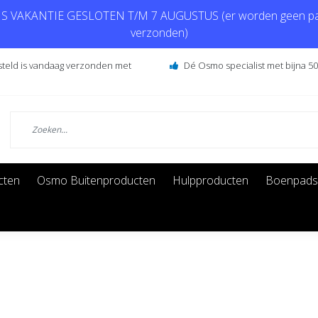
 VAKANTIE GESLOTEN T/M 7 AUGUSTUS (er worden geen pa
verzonden)
steld is vandaag verzonden met
Dé Osmo specialist met bijna 50 
cten
Osmo Buitenproducten
Hulpproducten
Boenpads