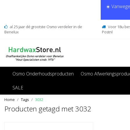
☀️ Vanwege 
al 25 jaar dé grootste Osmo verdeler in de
Voor 18u be
Benelux
Postnl
Osmo Onderhoudsproducten
Osmo Afwerkingsprodu
SALE
Home
Tags
3032
Producten getagd met 3032