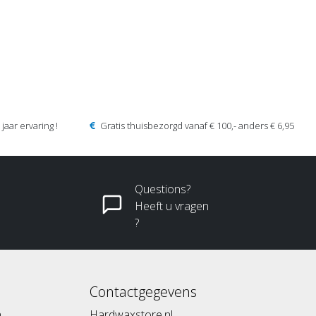
jaar ervaring !
Gratis thuisbezorgd vanaf € 100,- anders € 6,95
Questions?
Heeft u vragen
?
Contactgegevens
n
Hardwaxstore.nl