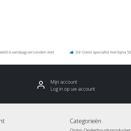
steld is vandaag verzonden met
Dé Osmo specialist met bijna 50 
Mijn account
Log in op uw account
nt
Categorieën
Osmo Onderhoudsproducte