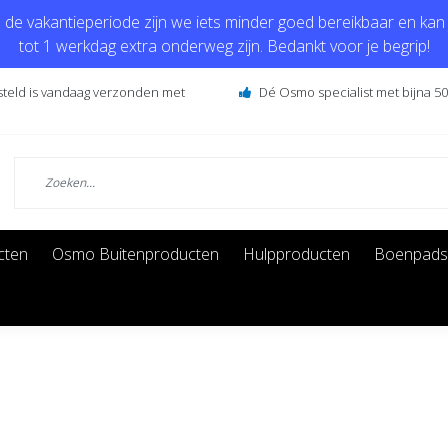
de vakantieperiode zijn we iets minder goed bereikbaar en kan j
tot 1 werkdag extra onderweg zijn. Bedankt voor je begrip!
steld is vandaag verzonden met
Dé Osmo specialist met bijna 50 
cten
Osmo Buitenproducten
Hulpproducten
Boenpads