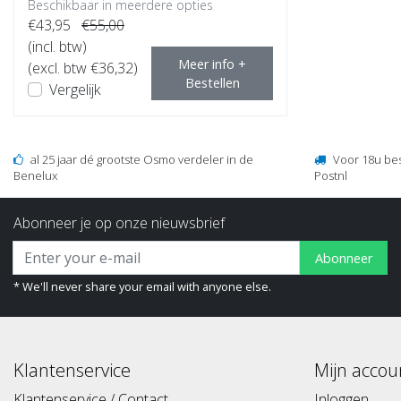
Beschikbaar in meerdere opties
€43,95
€55,00
(incl. btw)
Meer info +
(excl. btw €36,32)
Bestellen
Vergelijk
al 25 jaar dé grootste Osmo verdeler in de
Voor 18u be
Benelux
Postnl
Abonneer je op onze nieuwsbrief
Abonneer
* We'll never share your email with anyone else.
Klantenservice
Mijn accou
Klantenservice / Contact
Inloggen