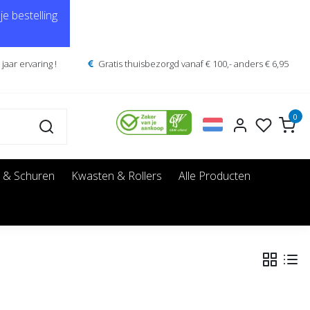
e bestelling
jaar ervaring !
Gratis thuisbezorgd vanaf € 100,- anders € 6,95
0
 & Schuren
Kwasten & Rollers
Alle Producten