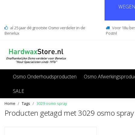
WEGENS
al 25 jaar dé grootste Osmo verdeler in de
Voor 18u be
Benelux
Postnl
Osmo Onderhoudsproducten
Osmo Afwerkingsprodu
SALE
Home
Tags
3029 osmo spray
Producten getagd met 3029 osmo spray