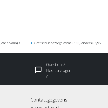
jaar ervaring !
Gratis thuisbezorgd vanaf € 100,- anders € 6,95
Questions?
Heeft u vragen
?
Contactgegevens
n
Hardwaxstore.nl