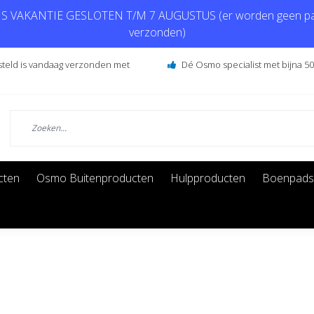
 VAKANTIE GESLOTEN T/M 7 AUGUSTUS (er worden geen pa
verzonden)
steld is vandaag verzonden met
Dé Osmo specialist met bijna 50 
cten
Osmo Buitenproducten
Hulpproducten
Boenpads