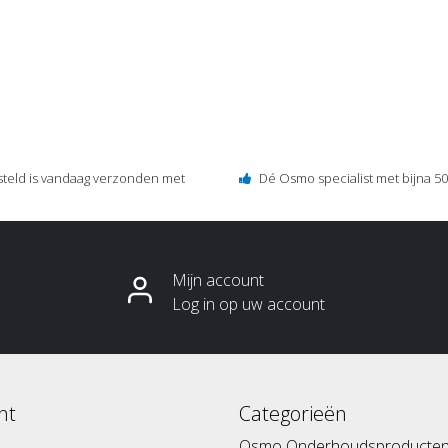
steld is vandaag verzonden met
Dé Osmo specialist met bijna 50 
Mijn account
Log in op uw account
nt
Categorieën
Osmo Onderhoudsproducte