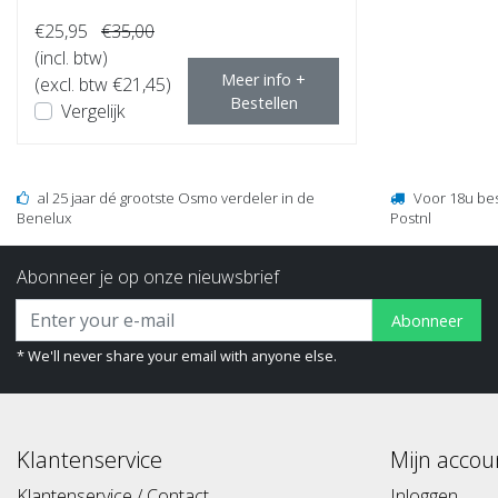
€25,95
€35,00
(incl. btw)
Meer info +
(excl. btw €21,45)
Bestellen
Vergelijk
al 25 jaar dé grootste Osmo verdeler in de
Voor 18u be
Benelux
Postnl
Abonneer je op onze nieuwsbrief
Abonneer
* We'll never share your email with anyone else.
Klantenservice
Mijn accou
Klantenservice / Contact
Inloggen