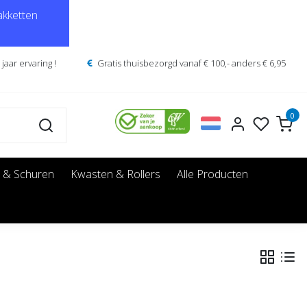
kketten
jaar ervaring !
Gratis thuisbezorgd vanaf € 100,- anders € 6,95
0
 & Schuren
Kwasten & Rollers
Alle Producten