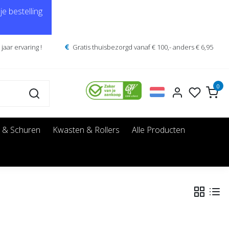
e bestelling
jaar ervaring !
Gratis thuisbezorgd vanaf € 100,- anders € 6,95
0
 & Schuren
Kwasten & Rollers
Alle Producten