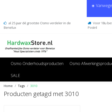
☀️ Vanwege 
al 25 jaar dé grootste Osmo verdeler in de
Voor 18u be
Benelux
Postnl
Osmo Onderhoudsproducten
Osmo Afwerkingsprodu
SALE
Home
Tags
3010
Producten getagd met 3010