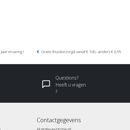
jaar ervaring !
Gratis thuisbezorgd vanaf € 100,- anders € 6,95
Questions?
Heeft u vragen
?
Contactgegevens
n
Hardwaxstore.nl