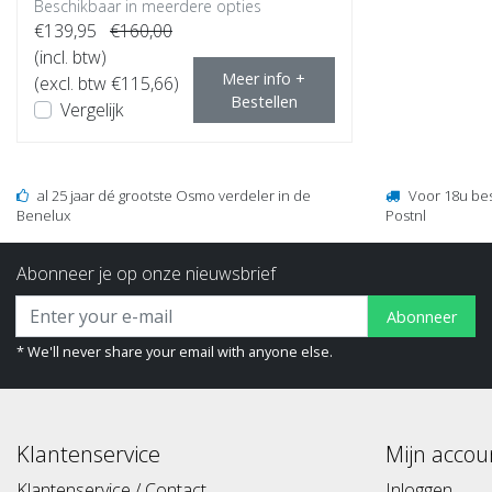
Beschikbaar in meerdere opties
€139,95
€160,00
(incl. btw)
Meer info +
(excl. btw €115,66)
Bestellen
Vergelijk
al 25 jaar dé grootste Osmo verdeler in de
Voor 18u be
Benelux
Postnl
Abonneer je op onze nieuwsbrief
Abonneer
* We'll never share your email with anyone else.
Klantenservice
Mijn accou
Klantenservice / Contact
Inloggen