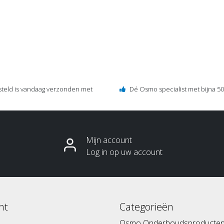
steld is vandaag verzonden met
Dé Osmo specialist met bijna 50 
Mijn account
Log in op uw account
nt
Categorieën
Osmo Onderhoudsproducte