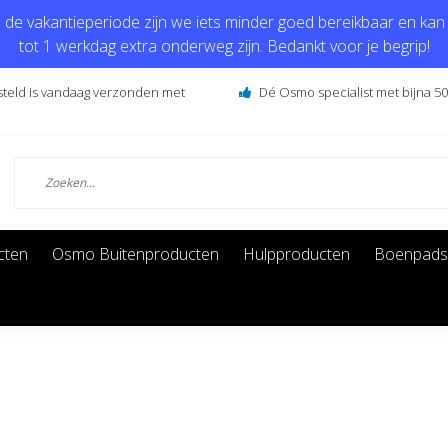
de vakantieperiode zijn we iets minder goed bereikbaar en kan j
tot 1 werkdag extra onderweg zijn. Bedankt voor je begrip!
steld is vandaag verzonden met
Dé Osmo specialist met bijna 50 
cten
Osmo Buitenproducten
Hulpproducten
Boenpads